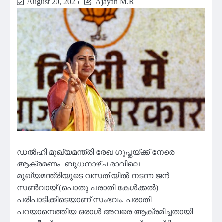
August 20, 2025
Ajayan M.R
ഡൽഹി മുഖ്യമന്ത്രി രേഖ ഗുപ്തയ്ക്ക് നേരെ
ആക്രമണം. ബുധനാഴ്ച രാവിലെ
മുഖ്യമന്ത്രിയുടെ വസതിയിൽ നടന്ന ജൻ
സൺവായ് (പൊതു പരാതി കേൾക്കൽ)
പരിപാടിക്കിടെയാണ് സംഭവം. പരാതി
പറയാനെത്തിയ ഒരാൾ അവരെ ആക്രമിച്ചതായി