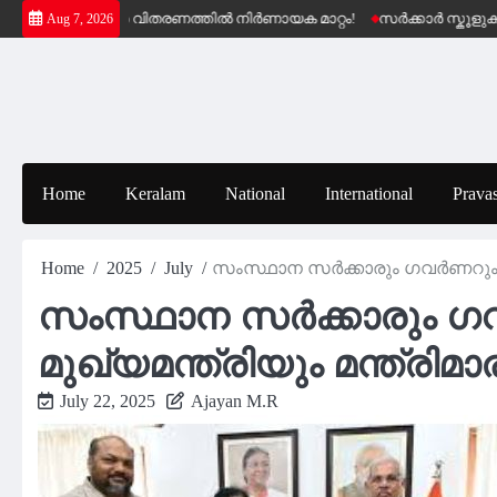
Skip
േമ പെൻഷൻ വിതരണത്തിൽ നിർണായക മാറ്റം!
സർക്കാർ സ്കൂളുകളിലെ 
Aug 7, 2026
to
content
Home
Keralam
National
International
Pravas
Home
2025
July
സംസ്ഥാന സർക്കാരും ഗവർണറും തമ്മി
സംസ്ഥാന സർക്കാരും ഗവർണ
മുഖ്യമന്ത്രിയും മന്ത്രിമാ
July 22, 2025
Ajayan M.R