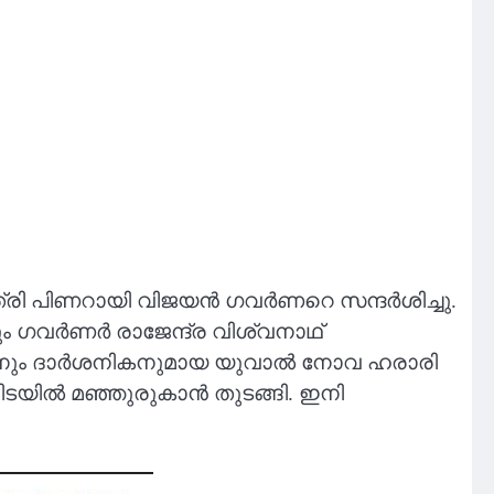
ന്ത്രി പിണറായി വിജയൻ ഗവർണറെ സന്ദർശിച്ചു.
വും ഗവർണർ രാജേന്ദ്ര വിശ്വനാഥ്
ാരനും ദാര്‍ശനികനുമായ യുവാൽ നോവ ഹരാരി
ിടയിൽ മഞ്ഞുരുകാൻ തുടങ്ങി. ഇനി