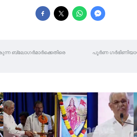
നൽകുന്ന ബ്ലോഗർമാർക്കെതിരെ
പൂർണ ഗർഭിണിയായിട്