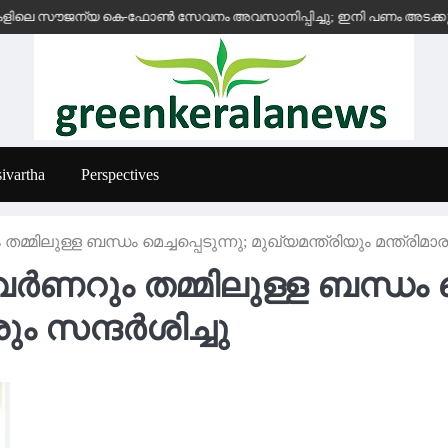
സൗജന്യ കെ-ഫോൺ സേവനം അവസാനിപ്പിച്ചു; ഇനി പണം അടക്കുന്ന സ്ഥാപനങ
ivartha
Perspectives
ലുള്ള ബന്ധം മെച്ചപ്പെടുന്നു; മുഖ്യമന്ത്രിയും മന്ത്രിമാരു
റും തമ്മിലുള്ള ബന്ധം മെച്
രും സന്ദർശിച്ചു