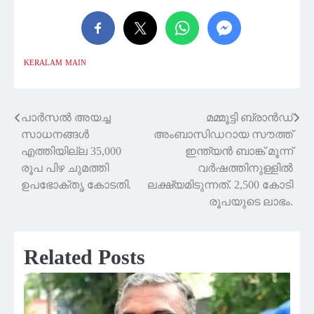
KERALAM
MAIN
പാർസൽ അയച്ച
മമ്മൂട്ടി ബ്രാൻഡ്
Post
സാധനങ്ങൾ
അംബാസിഡറായ സൗത്ത്
navigation
എത്തിയില്ല 35,000
ഇന്ത്യൻ ബാങ്ക് മൂന്ന്
രൂപ പിഴ ചുമത്തി
വർഷത്തിനുള്ളിൽ
ഉപഭോക്തൃ കോടതി.
ലക്ഷ്യമിടുന്നത്. 2,500 കോടി
രൂപയുടെ ലാഭം.
Related Posts