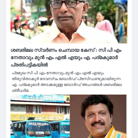
ശബരിമല സ്വർണം ചെമ്പായ കേസ് : സി പി എം
നേതാവും മുൻ എം എൽ എയും എ. പദ്‌മകുമാർ
പ്രതിപട്ടികയിൽ
പ്രമുഖ സി പി എം നേതാവും മുൻ എം എൽ എയും
തിരുവിതാകൂർ ദേവസ്വം ബോർഡ് പ്രസിഡണ്ടുമായിരുന്ന
എ. പദ്‌മകുമാർ അടക്കമുള്ള ബോർഡ് അംഗങ്ങൾ ശബരിമല
ശ്രീധർമ…