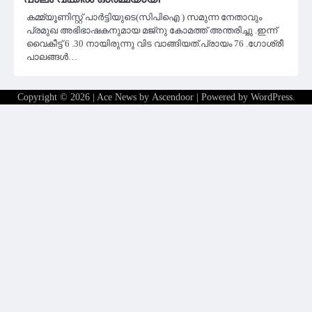
കമ്മ്യൂണിസ്റ്റ് പാർട്ടിയുടെ(സിപിഐ ) സമുന്ന നേതാവും
പ്രമുഖ അഭിഭാഷകനുമായ മജ്‌നു കോമത്ത് അന്തരിച്ചു .ഇന്ന്
വൈകീട്ട് 6 .30 നായിരുന്നു വിട വാങ്ങിയത്.പ്രായം 76 .ഗോശ്രീ
പാലങ്ങൾ…
Copyright © 2026
| Ace News by
Ascendoor
| Powered by
WordPress
.