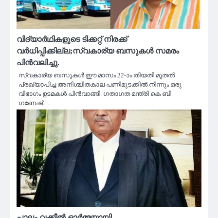
വിദ്യാര്‍ഥികളുടെ ടിക്കറ്റ് നിരക്ക്
വര്‍ധിപ്പിക്കില്ല;സ്വകാര്യ ബസുകള്‍ സമരം
പിൻവലിച്ചു.
സ്വകാര്യ ബസുകള്‍ ഈ മാസം 22-ാം തിയതി മുതല്‍
പ്രഖ്യാപിച്ച അനിശ്ചിതകാല പണിമുടക്കില്‍ നിന്നും ഒരു
വിഭാഗം ഉടമകള്‍ പിന്‍വാങ്ങി. ഗതാഗത മന്ത്രി കെ ബി
ഗണേഷ്…
പാലം വക്കീൽ ഓർമ്മയായി