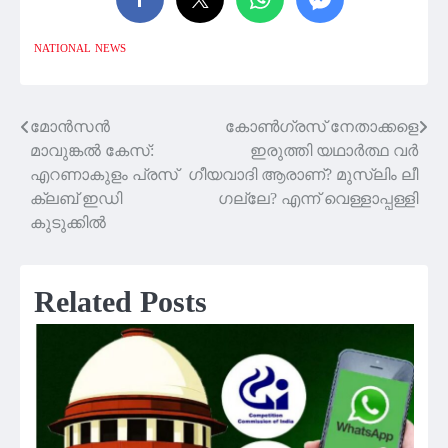
NATIONAL
NEWS
മോൻസൻ
കോൺഗ്രസ് നേതാക്കളെ
Post
മാവുങ്കൽ കേസ്:
ഇരുത്തി യഥാർത്ഥ വർ​
navigation
എറണാകുളം പ്രസ്
ഗീയവാദി ആരാണ്? മുസ്ലിം ലീ​
ക്ലബ് ഇഡി
ഗല്ലേ? എന്ന് വെള്ളാപ്പള്ളി
കുടുക്കിൽ
Related Posts