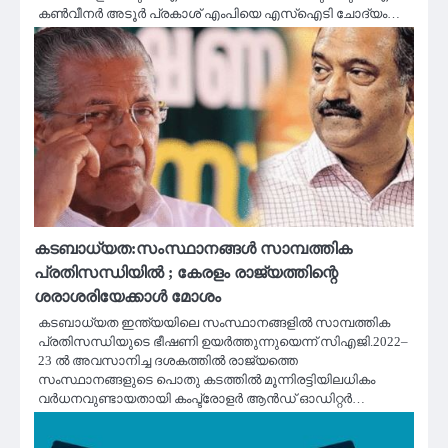
കൺവീനർ അടൂർ പ്രകാശ് എംപിയെ എസ്‌ഐടി ചോദ്യം…
കടബാധ്യത:സംസ്ഥാനങ്ങൾ സാമ്പത്തിക
പ്രതിസന്ധിയിൽ ; കേരളം രാജ്യത്തിന്റെ
ശരാശരിയേക്കാൾ മോശം
കടബാധ്യത ഇന്ത്യയിലെ സംസ്ഥാനങ്ങളിൽ സാമ്പത്തിക
പ്രതിസന്ധിയുടെ ഭീഷണി ഉയർത്തുന്നുയെന്ന് സിഎജി.2022–
23 ൽ അവസാനിച്ച ദശകത്തിൽ രാജ്യത്തെ
സംസ്ഥാനങ്ങളുടെ പൊതു കടത്തിൽ മൂന്നിരട്ടിയിലധികം
വർധനവുണ്ടായതായി കംപ്ട്രോളർ ആൻഡ് ഓഡിറ്റർ…