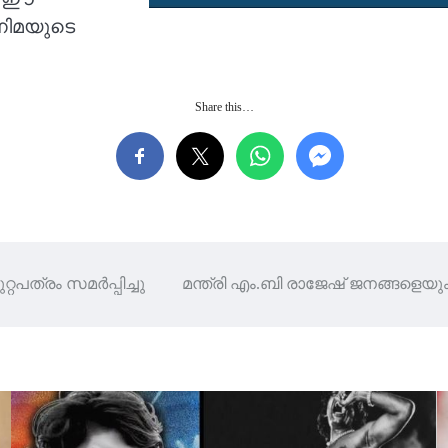
ിനിമയുടെ
Share this…
്റപത്രം സമർപ്പിച്ചു
മന്ത്രി എം.ബി രാജേഷ് ജനങ്ങളെയും 