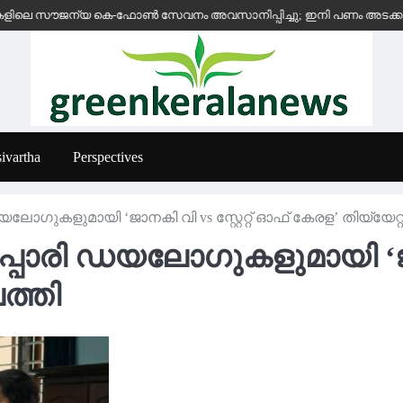
 സൗജന്യ കെ-ഫോൺ സേവനം അവസാനിപ്പിച്ചു; ഇനി പണം അടക്കുന്ന സ്ഥാപന
ivartha
Perspectives
ഗുകളുമായി ‘ജാനകി വി vs സ്റ്റേറ്റ് ഓഫ് കേരള’ തിയ്യേറ്
രി ഡയലോഗുകളുമായി ‘ജാനകി
ത്തി