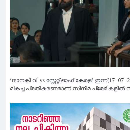
‘ജാനകി വി vs സ്റ്റേറ്റ് ഓഫ് കേരള’ ഇന്ന്(17
മികച്ച പ്രതികരണമാണ് സിനിമ പ്രേമികളിൽ നിന