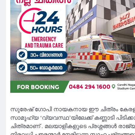
സുരേഷ് ഗോപി നായകനായ ഈ ചിത്രം കേരള
സാമൂഹ്യ ‘വ്യവസ്ഥ’യിലേക്ക് കണ്ണാടി പിടിക്കാ
ചിത്രമാണ് . മലയാളികളുടെ പ്രശ്നങ്ങൾ രാജ്യ
നിരവധി പൗരന്മാർ നേരിടുന്ന സാഹചര്യങ്ങള