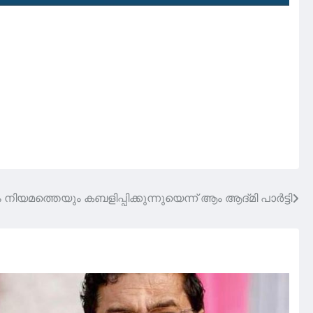
നിയമത്തെയും കബളിപ്പിക്കുന്നുയെന്ന് ആം ആദ്‌മി പാർട്ടി