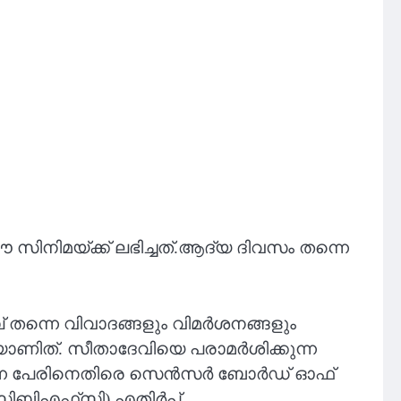
് ഈ സിനിമയ്ക്ക് ലഭിച്ചത്.ആദ്യ ദിവസം തന്നെ
്പ് തന്നെ വിവാദങ്ങളും വിമർശനങ്ങളും
മയാണിത്. സീതാദേവിയെ പരാമർശിക്കുന്ന
 എന്ന പേരിനെതിരെ സെൻസർ ബോർഡ് ഓഫ്
(സിബിഎഫ്‌സി) എതിർപ്പ്