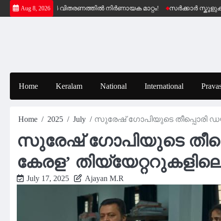
Skip
ഷേമ പെൻഷൻ വിതരണത്തിൽ നിർണായക മാറ്റം!
സർക്കാർ സ്കൂളുകളിലെ
Aug 8, 2026
to
content
Home
Keralam
National
International
Pravas
Home
2025
July
സുരേഷ് ഗോപിയുടെ തീപ്പൊരി ഡയലോ
സുരേഷ് ഗോപിയുടെ തീപ്പൊ
കേരള’ തിയ്യേറ്ററുകളിലെ
July 17, 2025
Ajayan M.R