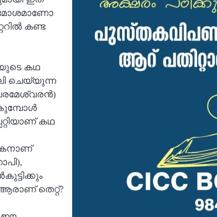
ണോ മോശമാണോ
റ്ററിൽ കണ്ട
ിമയുടെ കഥ
 ചെയ്യുന്ന
പരമേശ്വരൻ)
ോകുമ്പോൾ
്പറ്റിയാണ് കഥ
ാഷകനാണ്
പി),
്ടിക്കും
ആരാണ് തെറ്റ്?
ു? ഈ