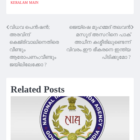
KERALAM
MAIN
വിധവ പെൻഷൻ;
ജെയ്‌ഷെ മുഹമ്മദ് തലവൻ
Post
അരവിന്ദ്
മസൂദ് അസറിനെ പാക്
navigation
കെജ്രിവാലിനെതിരെ
അധീന കശ്മീരിലുണ്ടെന്ന്
വീണ്ടും
വിവരം.ഈ ഭീകരനെ ഇന്ത്യ
ആരോപണം;വീണ്ടും
പിടിക്കുമോ ?
ജയിലിലേക്കോ ?
Related Posts