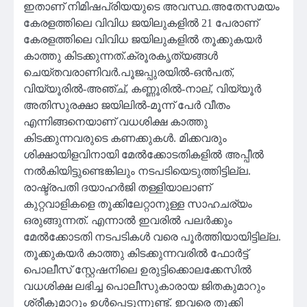
ഇതാണ് നിമിഷപ്രിയയുടെ അവസ്ഥ.അതേസമയം
കേരളത്തിലെ വിവിധ ജയിലുകളിൽ 21 പേരാണ്
കേരളത്തിലെ വിവിധ ജയിലുകളിൽ തൂക്കുകയർ
കാത്തു കിടക്കുന്നത്.ക്രൂരകൃത്യങ്ങൾ
ചെയ്തവരാണിവർ.പൂജപ്പുരയിൽ-ഒൻപത്,
വിയ്യൂരിൽ-അഞ്ച്, കണ്ണൂരിൽ-നാല്, വിയ്യൂർ
അതിസുരക്ഷാ ജയിലിൽ-മൂന്ന് പേർ വീതം
എന്നിങ്ങനെയാണ് വധശിക്ഷ കാത്തു
കിടക്കുന്നവരുടെ കണക്കുകൾ. മിക്കവരും
ശിക്ഷായിളവിനായി മേൽക്കോടതികളിൽ അപ്പീൽ
നൽകിയിട്ടുണ്ടെങ്കിലും നടപടിയെടുത്തിട്ടില്ല.
രാഷ്ട്രപതി ദയാഹർജി തള്ളിയാലാണ്
കുറ്റവാളികളെ തൂക്കിലേറ്റാനുള്ള സാഹചര്യം
ഒരുങ്ങുന്നത്. എന്നാൽ ഇവരിൽ പലർക്കും
മേൽക്കോടതി നടപടികൾ വരെ പൂർത്തിയായിട്ടില്ല.
തൂക്കുകയർ കാത്തു കിടക്കുന്നവരിൽ ഫോർട്ട്
പൊലീസ് സ്റ്റേഷനിലെ ഉരുട്ടിക്കൊലക്കേസിൽ
വധശിക്ഷ ലഭിച്ച പൊലീസുകാരായ ജിതകുമാറും
ശ്രീകുമാറും ഉൾപ്പെടുന്നുണ്ട്. ഇവരെ തൂക്കി