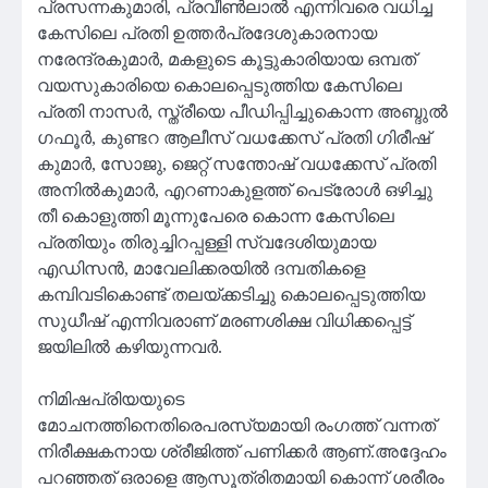
പ്രസന്നകുമാരി, പ്രവീൺലാൽ എന്നിവരെ വധിച്ച
കേസിലെ പ്രതി ഉത്തർപ്രദേശുകാരനായ
നരേന്ദ്രകുമാർ, മകളുടെ കൂട്ടുകാരിയായ ഒമ്പത്
വയസുകാരിയെ കൊലപ്പെടുത്തിയ കേസിലെ
പ്രതി നാസർ, സ്ത്രീയെ പീഡിപ്പിച്ചുകൊന്ന അബ്ദുൽ
ഗഫൂർ, കുണ്ടറ ആലീസ് വധക്കേസ് പ്രതി ഗിരീഷ്
കുമാർ, സോജു, ജെറ്റ് സന്തോഷ് വധക്കേസ് പ്രതി
അനിൽകുമാർ, എറണാകുളത്ത് പെട്രോൾ ഒഴിച്ചു
തീ കൊളുത്തി മൂന്നുപേരെ കൊന്ന കേസിലെ
പ്രതിയും തിരുച്ചിറപ്പള്ളി സ്വദേശിയുമായ
എഡിസൻ, മാവേലിക്കരയിൽ ദമ്പതികളെ
കമ്പിവടികൊണ്ട് തലയ്ക്കടിച്ചു കൊലപ്പെടുത്തിയ
സുധീഷ് എന്നിവരാണ് മരണശിക്ഷ വിധിക്കപ്പെട്ട്
ജയിലിൽ കഴിയുന്നവർ.
നിമിഷപ്രിയയുടെ
മോചനത്തിനെതിരെപരസ്യമായി രംഗത്ത് വന്നത്
നിരീക്ഷകനായ ശ്രീജിത്ത് പണിക്കർ ആണ്.അദ്ദേഹം
പറഞ്ഞത് ഒരാളെ ആസൂത്രിതമായി കൊന്ന് ശരീരം