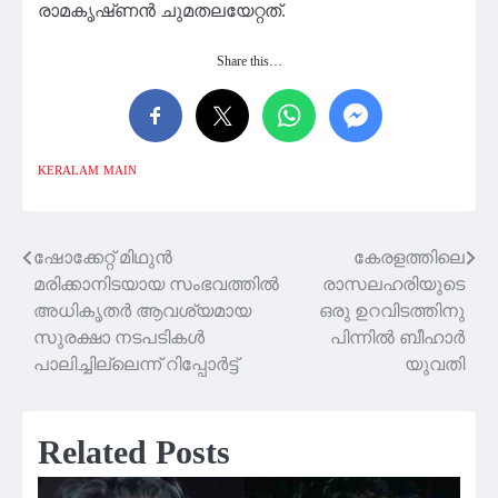
രാമകൃഷ്‌ണൻ ചുമതലയേറ്റത്.
Share this…
KERALAM
MAIN
ഷോക്കേറ്റ് മിഥുൻ
കേരളത്തിലെ
Post
മരിക്കാനിടയായ സംഭവത്തിൽ
രാസലഹരിയുടെ
navigation
അധികൃതർ ആവശ്യമായ
ഒരു ഉറവിടത്തിനു
സുരക്ഷാ നടപടികൾ
പിന്നിൽ ബീഹാർ
പാലിച്ചില്ലെന്ന് റിപ്പോർട്ട്
യുവതി
Related Posts