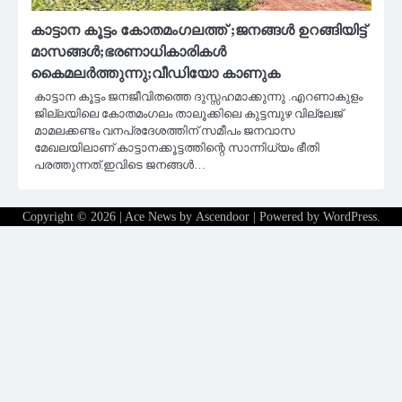
കാട്ടാന കൂട്ടം കോതമംഗലത്ത് ;ജനങ്ങൾ ഉറങ്ങിയിട്ട്
മാസങ്ങൾ;ഭരണാധികാരികൾ
കൈമലർത്തുന്നു;വീഡിയോ കാണുക
കാട്ടാന കൂട്ടം ജനജീവിതത്തെ ദുസ്സഹമാക്കുന്നു .എറണാകുളം
ജില്ലയിലെ കോതമംഗലം താലൂക്കിലെ കുട്ടമ്പുഴ വില്ലേജ്
മാമലക്കണ്ടം വനപ്രദേശത്തിന് സമീപം ജനവാസ
മേഖലയിലാണ് കാട്ടാനക്കൂട്ടത്തിന്റെ സാന്നിധ്യം ഭീതി
പരത്തുന്നത്.ഇവിടെ ജനങ്ങൾ…
Copyright © 2026
| Ace News by
Ascendoor
| Powered by
WordPress
.