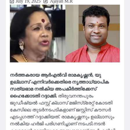
July 19, 2025
Ajayan M.R
നര്‍ത്തകരായ ആര്‍എല്‍വി രാമകൃഷ്ണന്‍, യു
ഉല്ലാസ് എന്നിവര്‍ക്കെതിരെ നൃത്താധ്യാപിക
സത്യഭാമ നല്‍കിയ അപകീര്‍ത്തിക്കേസ്
ഹൈക്കോടതി റദ്ദാക്കി.
തിരുവനന്തപുരം
ജുഡീഷ്യല്‍ ഫസ്റ്റ് ക്ലാസ് മജിസ്‌ട്രേറ്റ് കോടതി
കേസിലെ തുടര്‍നടപടികളാണ് ജസ്റ്റിസ് കൗസര്‍
എടപ്പഗത്ത് റദ്ദാക്കിയത്. രാമകൃഷ്ണനും ഉല്ലാസും
നല്‍കിയ ഹര്‍ജി പരിഗണിച്ചാണ് നടപടി.നടൻ