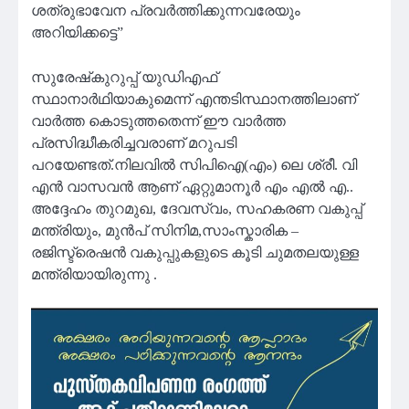
ശത്രുഭാവേന പ്രവർത്തിക്കുന്നവരേയും
അറിയിക്കട്ടെ”
സുരേഷ്‌കുറുപ്പ് യുഡിഎഫ്
സ്ഥാനാർഥിയാകുമെന്ന് എന്തടിസ്ഥാനത്തിലാണ്
വാർത്ത കൊടുത്തതെന്ന് ഈ വാർത്ത
പ്രസിദ്ധീകരിച്ചവരാണ് മറുപടി
പറയേണ്ടത്.നിലവിൽ സിപിഐ(എം) ലെ ശ്രീ. വി
എൻ വാസവൻ ആണ് ഏറ്റുമാനൂർ എം എൽ എ..
അദ്ദേഹം തുറമുഖ, ദേവസ്വം, സഹകരണ വകുപ്പ്
മന്ത്രിയും, മുൻപ് സിനിമ,സാംസ്കാരിക –
രജിസ്ട്രെഷൻ വകുപ്പുകളുടെ കൂടി ചുമതലയുള്ള
മന്ത്രിയായിരുന്നു .