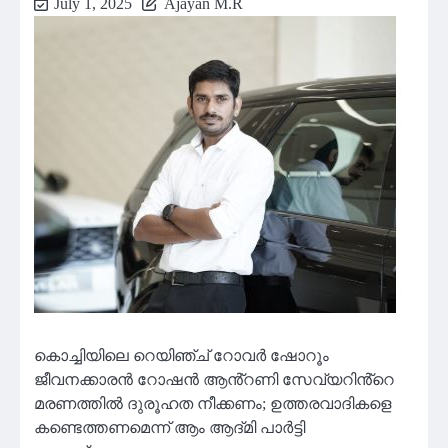
July 1, 2025
Ajayan M.R
കൊച്ചിയിലെ റെയിഞ്ച് റോവർ ഷോറൂം
ജീവനക്കാരൻ റോഷൻ ആൻ്റണി സേവ്യറിൻ്റെ
മരണത്തിൽ ദുരൂഹത നീക്കണം; ഉത്തരവാദികളെ
കണ്ടെത്തണമെന്ന് ആം ആദ്മി പാർട്ടി