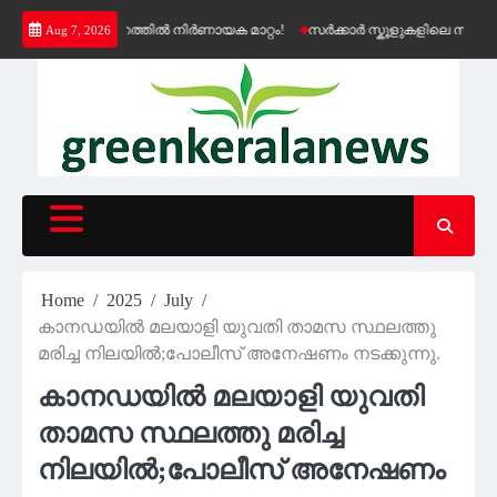
Skip
െൻഷൻ വിതരണത്തിൽ നിർണായക മാറ്റം!
സർക്കാർ സ്കൂളുകളിലെ സൗജന്യ കെ
Aug 7, 2026
to
content
Home
2025
July
കാനഡയില്‍ മലയാളി യുവതി താമസ സ്ഥലത്തു
മരിച്ച നിലയില്‍;പോലീസ് അനേഷണം നടക്കുന്നു.
കാനഡയില്‍ മലയാളി യുവതി
താമസ സ്ഥലത്തു മരിച്ച
നിലയില്‍;പോലീസ് അനേഷണം