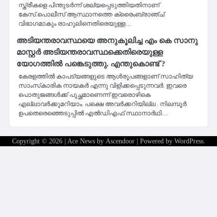
സ്ത്രീകളെ പിന്തുടർന്ന് ശല്യപ്പെടുത്തിയതിനാണ്
കേസ്.പൊലീസ് ആസ്ഥാനത്തെ ക്രൈംബ്രാഞ്ച്
വിഭാഗമാകും രാഹുലിനെതിരെയുള്ള…
അടിയന്തരാവസ്ഥയെ അനുകൂലിച്ച എം കെ സാനു
മാസ്റ്റർ അടിയന്തരാവസ്ഥക്കെതിരെയുള്ള
യോഗത്തിൽ പങ്കെടുത്തു. എന്തുകൊണ്ട് ?
കേരളത്തിൽ കാപട്യങ്ങളുടെ ആൾരൂപങ്ങളാണ് സാഹിത്യ
സാംസ്‌കാരിക നായകർ എന്നു വിളിക്കപ്പെടുന്നവർ. ഇവരെ
പൊതുജങ്ങൾക്ക് പുച്ഛമാണെന്ന് ഇവരൊഴികെ
എല്ലാവർക്കുമറിയാം. പക്ഷെ അവർക്കറിയില്ല . നിലമ്പൂർ
ഉപതെരെഞ്ഞെടുപ്പിൽ എൽഡിഎഫ് സ്ഥാനാർഥി…
Copyright © 2026
| Ace News by
Ascendoor
| Powered by
WordPress
.