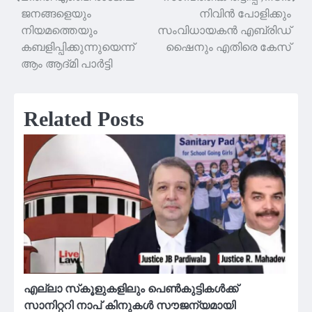
Post
ജനങ്ങളെയും
നിവിൻ പോളിക്കും
navigation
നിയമത്തെയും
സംവിധായകൻ എബ്രിഡ്
കബളിപ്പിക്കുന്നുയെന്ന്
ഷൈനും എതിരെ കേസ്
ആം ആദ്‌മി പാർട്ടി
Related Posts
എല്ലാ സ്‌കൂളുകളിലും പെൺകുട്ടികൾക്ക്
സാനിറ്ററി നാപ് കിനുകൾ സൗജന്യമായി