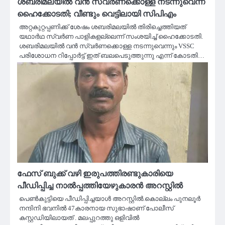
ശബരിമലയിൽ വൻ സ്വർണക്കൊള്ള നടന്നുവെന്ന്
ഹൈക്കോടതി; വീണ്ടും വെട്ടിലായി സിപിഎം
അറ്റകുറ്റപ്പണിക്ക് ശേഷം ശബരിമലയിൽ തിരിച്ചെത്തിയത്
യഥാർഥ സ്വർണ പാളികളല്ലെന്ന് സംശയിച്ച് ഹൈക്കോടതി.
ശബരിമലയിൽ വൻ സ്വർണക്കൊള്ള നടന്നുവെന്നും VSSC
പരിശോധന റിപ്പോർട്ട്‌ ഇത് ബലപെടുത്തുന്നു എന്ന് കോടതി…
ഫേസ് ബുക്ക് വഴി ഇരുപത്തിരണ്ടുകാരിയെ
പീഡിപ്പിച്ച നാൽപ്പത്തിയേഴുകാരൻ അറസ്റ്റിൽ
പെൺകുട്ടിയെ പീഡിപ്പിച്ചയാൾ അറസ്റ്റിൽ.കൊല്ലം പുനലൂർ
നന്ദിനി ഭവനിൽ 47കാരനായ സുഭാഷാണ് പോലീസ്
കസ്റ്റഡിയിലായത് . മലപ്പുറത്തു ഒളിവിൽ