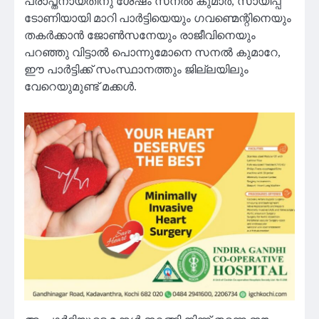
പ്രാപ്തനായതിനു ശേഷം സനൽ കുമാർ, സായിപ്പ്
ടോണിയായി മാറി പാർട്ടിയെയും ഗവണ്മെന്റിനെയും
തകർക്കാൻ ജോൺസനേയും രാജീവിനെയും
പറഞ്ഞു വിട്ടാൽ പൊന്നുമോനെ സനൽ കുമാറേ,
ഈ പാർട്ടിക്ക് സംസ്ഥാനത്തും ജില്ലയിലും
വേറെയുമുണ്ട് മക്കൾ.