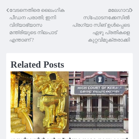
വേടനെതിരെ ലൈംഗിക
മലേഗാവ്
Post
പീഡന പരാതി; ഇനി
സ്‌ഫോടനക്കേസില്‍
navigation
വിദ്യാഭ്യാസ
പ്രഗ്യാ സിങ് ഉള്‍പ്പെടെ
മന്ത്രിയുടെ നിലപാട്
ഏഴു പ്രതികളെ
എന്താണ് ?
കുറ്റവിമുക്തരാക്കി
Related Posts