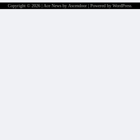
Copyright © 2026
| Ace News by
Ascendoor
| Powered by
WordPress
.