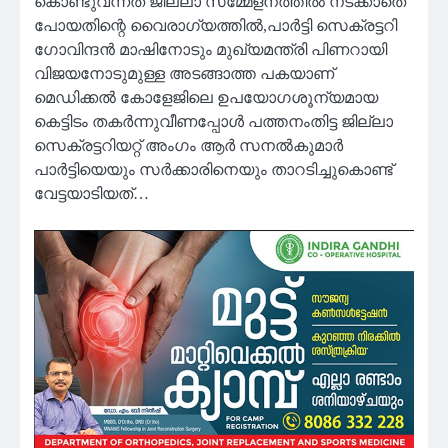
കൊണ്ടുവന്നത് ജില്ലാ സമ്മേളനത്തിൽ നടക്കാതെ
പോയതിന്റെ വൈരാഗ്യത്തിൽ,പാർട്ടി സെക്രട്ടറി
ഗോവിന്ദൻ മാഷിനോടും മുഖ്യമന്ത്രി പിണറായി
വിജയനോടുമുള്ള അടങ്ങാത്ത പകയാണ്
മെഡിക്കൽ കോളേജിലെ ഉപയോഗശൂന്യമായ
കെട്ടിടം തകർന്നുവീണപ്പോൾ പത്തനംതിട്ട ജില്ലാ
സെക്രട്ടറിയറ്റ് അംഗം ആർ സനൽകുമാർ
പാർട്ടിയെയും സർക്കാരിനെയും താറടിച്ചുകൊണ്ട്
വേട്ടയാടിയത്…