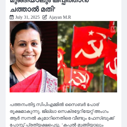
ചത്താൽ മതി’
July 31, 2025
Ajayan M.R
പത്തനംതിട്ട സിപിഎമ്മില്‍ സൈബർ പോര്
രൂക്ഷമാകുന്നു. ജില്ലാ സെക്രട്ടേറിയേറ്റ് അംഗം
ആർ സനൽ കുമാറിനെതിരെ വീണ്ടും ഫേസ്ബുക്ക്
പോസ്റ്റ് പ്രത്യക്ഷപ്പെട്ടു. ‘കപ്പൽ മുങ്ങിയാലും