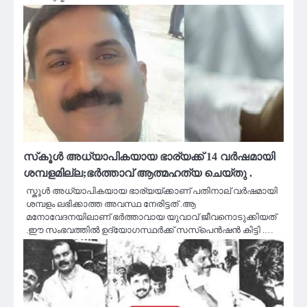
സ്‌കൂൾ അധ്യാപികയായ ഭാര്യക്ക് 14 വർഷമായി
ശമ്പളമില്ല;ഭർത്താവ് ആത്മഹത്യ ചെയ്തു .
സ്കൂൾ അധ്യാപികയായ ഭാര്യയ്ക്കാണ് പതിനാല് വർഷമായി
ശമ്പളം ലഭിക്കാത്ത അവസ്ഥ നേരിട്ടത് .ആ
മനോവേദനയിലാണ് ഭർത്താവായ യുവാവ് ജീവനൊടുക്കിയത്
.ഈ സംഭവത്തിൽ ഉദ്യോഗസ്ഥർക്ക് സസ്പെൻഷൻ കിട്ടി .…