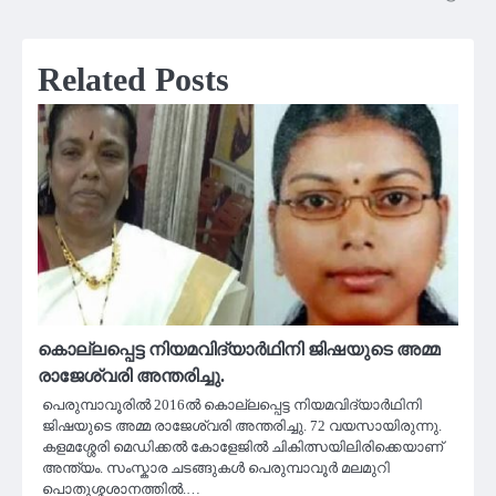
Related Posts
കൊല്ലപ്പെട്ട നിയമവിദ്യാർഥിനി ജിഷയുടെ അമ്മ
രാജേശ്വരി അന്തരിച്ചു.
പെരുമ്പാവൂരിൽ 2016ൽ കൊല്ലപ്പെട്ട നിയമവിദ്യാർഥിനി
ജിഷയുടെ അമ്മ രാജേശ്വരി അന്തരിച്ചു. 72 വയസായിരുന്നു.
കളമശ്ശേരി മെഡിക്കൽ കോളേജിൽ ചികിത്സയിലിരിക്കെയാണ്
അന്ത്യം. സംസ്കാര ചടങ്ങുകൾ പെരുമ്പാവൂർ മലമുറി
പൊതുശ്മശാനത്തിൽ.…