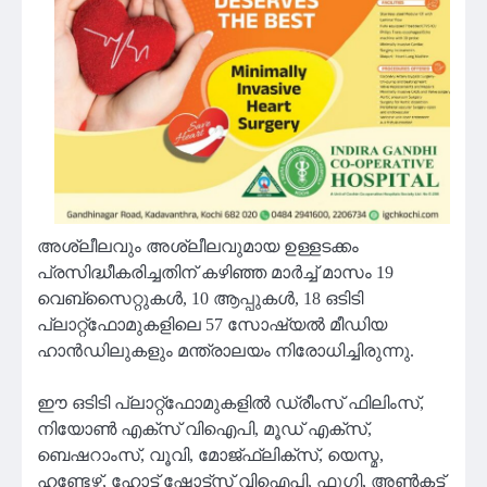
അശ്ലീലവും അശ്ലീലവുമായ ഉള്ളടക്കം
പ്രസിദ്ധീകരിച്ചതിന് കഴിഞ്ഞ മാർച്ച് മാസം 19
വെബ്‌സൈറ്റുകൾ, 10 ആപ്പുകൾ, 18 ഒടിടി
പ്ലാറ്റ്‌ഫോമുകളിലെ 57 സോഷ്യൽ മീഡിയ
ഹാൻഡിലുകളും മന്ത്രാലയം നിരോധിച്ചിരുന്നു.
ഈ ഒടിടി പ്ലാറ്റ്‌ഫോമുകളിൽ ഡ്രീംസ് ഫിലിംസ്,
നിയോൺ എക്സ് വിഐപി, മൂഡ് എക്സ്,
ബെഷറാംസ്, വൂവി, മോജ്ഫ്ലിക്സ്, യെസ്മ,
ഹണ്ടേഴ്സ്, ഹോട്ട് ഷോട്ട്സ് വിഐപി, ഫുഗി, അൺകട്ട്