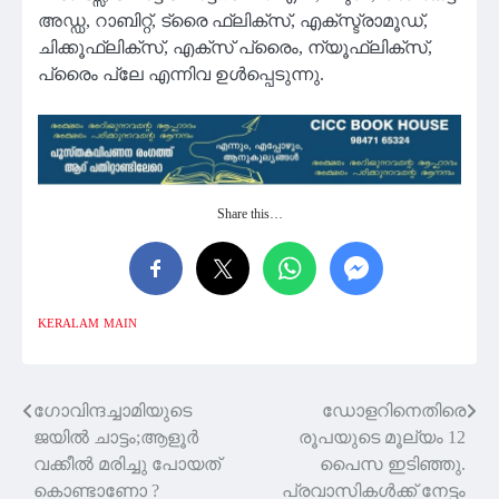
അഡ്ഡ, റാബിറ്റ്, ട്രൈ ഫ്ലിക്സ്, എക്സ്ട്രാമൂഡ്,
ചിക്കൂഫ്ലിക്സ്, എക്സ് പ്രൈം, ന്യൂഫ്ലിക്സ്,
പ്രൈം പ്ലേ എന്നിവ ഉൾപ്പെടുന്നു.
Share this…
KERALAM
MAIN
ഗോവിന്ദച്ചാമിയുടെ
ഡോളറിനെതിരെ
Post
ജയിൽ ചാട്ടം;ആളൂർ
രൂപയുടെ മൂല്യം 12
navigation
വക്കീൽ മരിച്ചു പോയത്
പൈസ ഇടിഞ്ഞു.
കൊണ്ടാണോ ?
പ്രവാസികൾക്ക് നേട്ടം