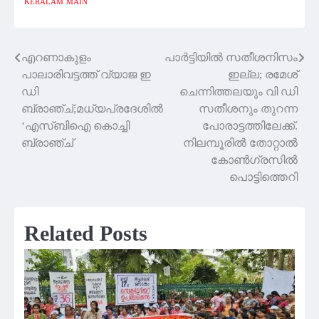
KERALAM
MAIN
എറണാകുളം
പാര്‍ട്ടിയില്‍ സതീശനിസം
Post
പാലാരിവട്ടത്ത് വ്യാജ ഇ
ഇല്ല; രമേശ്
navigation
ഡി
ചെന്നിത്തലയും വി ഡി
ബ്രാഞ്ച്;മധ്യപ്രദേശിൽ
സതീശനും തുറന്ന
‘എസ്ബിഐ കൊച്ചി
പോരാട്ടത്തിലേക്ക്.
ബ്രാഞ്ച്
നിലമ്പൂരിൽ തോറ്റാൽ
കോൺഗ്രസിൽ
പൊട്ടിത്തെറി
Related Posts