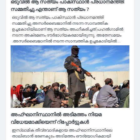
ഒടുവിൽ ആ സത്യം പാകിസ്ഥാൻ പ്രധാനമന്ത്രി
സമ്മതിച്ചു.എന്താണ് ആ സത്യം ?
ഒടുവിൽ ആ സത്യം പാകിസ്ഥാൻ പ്രധാനമന്ത്രി
സമ്മതിച്ചു.അസർബൈജാനിൽ നടന്ന സാമ്പത്തിക
ഉച്ചകോടിയിലാണ് ആ സത്യം അംഗീകരിച്ചത്.പഹൽഗാമിൽ
നടന്ന അക്രമണം ദൗർഭാഗ്യകരമായിരുന്നു. അതേസമയം
.അസർബൈജാനിൽ നടന്ന സാമ്പത്തിക ഉച്ചകോടിയിൽ…
അഫ്ഘാനിസ്ഥാനിൽ അടിമത്തം നിയമ
വിധേയമാക്കിയെന്ന് റിപ്പോർട്ടുകൾ
ഇസ്ലാമിക തീവ്രവാദികളായ അഫ്ഘാനിസ്ഥാനിലെ
താലിബാൻ ഭരണകൂടം അടിമത്തം ഔദ്യോഗികമായി