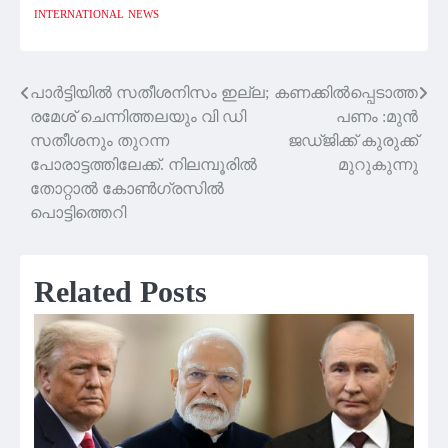
INTERNATIONAL
NEWS
പാര്‍ട്ടിയില്‍ സതീശനിസം ഇല്ല;
കണക്കില്‍പ്പെടാത്ത
Post
രമേശ് ചെന്നിത്തലയും വി ഡി
പണം :മുൻ
navigation
സതീശനും തുറന്ന
ജഡ്‌ജിക്ക് കുരുക്ക്
പോരാട്ടത്തിലേക്ക്. നിലമ്പൂരിൽ
മുറുകുന്നു
തോറ്റാൽ കോൺഗ്രസിൽ
പൊട്ടിത്തെറി
Related Posts