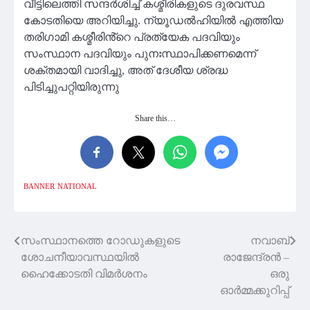
വീട്ടിലെത്തി സന്ദർശിച്ച് കശ്മീരികളുടെ ദുരവസ്ഥ
കോടതിയെ അറിയിച്ചു. ന്യൂഡൽഹിയിൽ എത്തിയ
തരിഗാമി കശ്മീരിൻ്റെ പ്രത്യേക പദവിയും
സംസ്ഥാന പദവിയും പുനഃസ്ഥാപിക്കണമെന്ന്
ശക്തമായി വാദിച്ചു, അത് ദേശീയ ശ്രദ്ധ
പിടിച്ചുപറ്റിയിരുന്നു
Share this…
BANNER
NATIONAL
സംസ്ഥാനത്തെ റോഡുകളുടെ
നവാബ്
Post
ശോചനീയാവസ്ഥയിൽ
രാജേന്ദ്രൻ –
navigation
ഹൈക്കോടതി വിമർശനം
ഒരു
ഓർമ്മക്കുറിപ്പ്