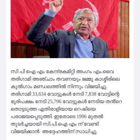
സി പി ഐ എം കേന്ദ്രകമിറ്റി അംഗം എം.വൈ
തരിഗാമി അഞ്ചാം തവണയും ജമ്മു കാശ്മീരിലെ
കുൽഗാം മണ്ഡലത്തിൽ നിന്നും വിജയിച്ചു.
തരിഗാമി 33,634 വോട്ടുകൾ നേടി 7,838 വോട്ടിന്റെ
ഭൂരിപക്ഷം നേടി 25,796 വോട്ടുകൾ നേടിയ തൻ്റെ
തൊട്ടടുത്ത എതിരാളിയായ റെഷിയെ
പരാജയപ്പെടുത്തി. ഇതോടെ 1996 മുതൽ
തുടർച്ചയായി സി.പി.ഐ എം ന് വേണ്ടി
വിജയിക്കാൻ അദ്ദേഹത്തിന് സാധിച്ചു.