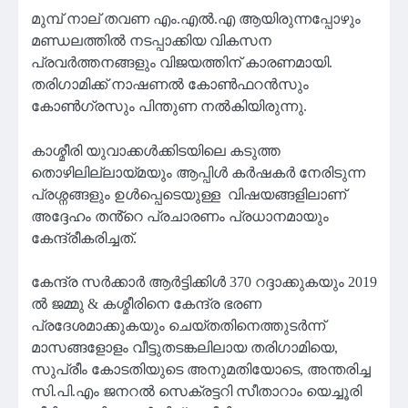
മുമ്പ് നാല് തവണ എം.എൽ.എ ആയിരുന്നപ്പോഴും
മണ്ഡലത്തിൽ നടപ്പാക്കിയ വികസന
പ്രവർത്തനങ്ങളും വിജയത്തിന് കാരണമായി.
തരിഗാമിക്ക് നാഷണൽ കോൺഫറൻസും
കോൺഗ്രസും പിന്തുണ നൽകിയിരുന്നു.
കാശ്മീരി യുവാക്കൾക്കിടയിലെ കടുത്ത
തൊഴിലില്ലായ്മയും ആപ്പിൾ കർഷകർ നേരിടുന്ന
പ്രശ്നങ്ങളും ഉൾപ്പെടെയുള്ള വിഷയങ്ങളിലാണ്
അദ്ദേഹം തൻ്റെ പ്രചാരണം പ്രധാനമായും
കേന്ദ്രീകരിച്ചത്.
കേന്ദ്ര സർക്കാർ ആർട്ടിക്കിൾ 370 റദ്ദാക്കുകയും 2019
ൽ ജമ്മു & കശ്മീരിനെ കേന്ദ്ര ഭരണ
പ്രദേശമാക്കുകയും ചെയ്തതിനെത്തുടർന്ന്
മാസങ്ങളോളം വീട്ടുതടങ്കലിലായ തരിഗാമിയെ,
സുപ്രീം കോടതിയുടെ അനുമതിയോടെ, അന്തരിച്ച
സി.പി.എം ജനറൽ സെക്രട്ടറി സീതാറാം യെച്ചൂരി