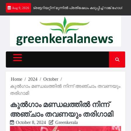
Skip
ന്നു; സെക്രട്ടേറിയറ്റിന് മുന്നിൽ പ്രതിഷേധം കടുപ്പിച്ച് റാങ്ക് ഹോൾഡർമാർ. 
Aug 9, 2026
to
content
Home
2024
October
കുൽഗാം മണ്ഡലത്തിൽ നിന്ന് അഞ്ചാം തവണയും
തരിഗാമി
കുൽഗാം മണ്ഡലത്തിൽ നിന്ന്
അഞ്ചാം തവണയും തരിഗാമി
October 8, 2024
Greenkerala