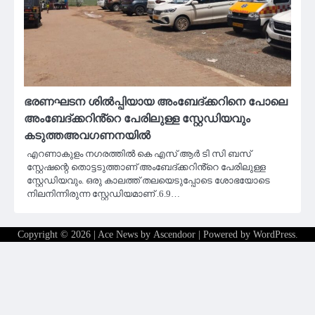
ഭരണഘടന ശിൽപ്പിയായ അംബേദ്ക്കറിനെ പോലെ
അംബേദ്ക്കറിൻ്റെ പേരിലുള്ള സ്റ്റേഡിയവും
കടുത്തഅവഗണനയിൽ
എറണാകുളം നഗരത്തിൽ കെ എസ് ആർ ടി സി ബസ്
സ്റ്റേഷന്റെ തൊട്ടടുത്താണ് അംബേദ്ക്കറിൻ്റെ പേരിലുള്ള
സ്റ്റേഡിയവും. ഒരു കാലത്ത് തലയെടുപ്പോടെ ശോഭയോടെ
നിലനിന്നിരുന്ന സ്റ്റേഡിയമാണ് .6.9…
Copyright © 2026
| Ace News by
Ascendoor
| Powered by
WordPress
.