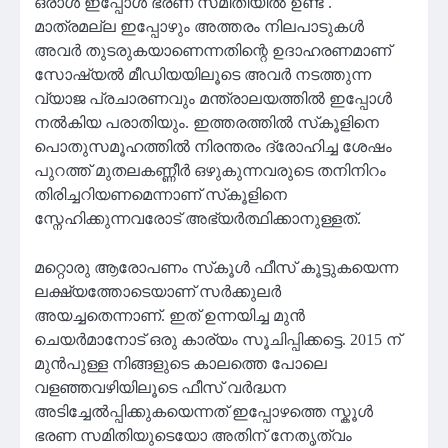
ഒരാൾ ഇപ്പോൾ ഭരണ സമിതിയിൽ ഉണ്ട് .
മാത്രമല്ല ഇപ്പോഴും അത്തരം നിലപാടുകൾ
അവർ തുടരുകയാണെന്നതിന്റെ ഉദാഹരണമാണ്
സോഷ്യൽ മീഡിയയിലൂടെ അവർ നടത്തുന്ന
വ്യാജ പ്രചാരണവും മന്ത്രാലയത്തിൽ ഇപ്പോൾ
നൽകിയ പരാതിയും. ഇത്തരത്തിൽ സ്‌കൂളിനെ
പൊതുസമൂഹത്തിൽ നിരന്തരം ദ്രോഹിച്ച ശേഷം
പുറത്ത് മുതലകണ്ണീർ ഒഴുകുന്നവരുടെ തനിനിറം
തിരിച്ചറിയണമെന്നാണ് സ്‌കൂളിനെ
സ്നേഹിക്കുന്നവരോട് അഭ്യർത്ഥിക്കാനുള്ളത്.
മറ്റൊരു ആരോപണം സ്‌കൂൾ ഫീസ് കൂട്ടുകയെന്ന
ലക്ഷ്യത്തോടെയാണ് സർക്കുലർ
അയച്ചതെന്നാണ്. ഇത് ഉന്നയിച്ച മുൻ
ചെയർമാനോട് ഒരു കാര്യം സൂചിപ്പിക്കട്ടെ. 2015 ന്
മുൻപുള്ള നിങ്ങളുടെ കാലത്തെ പോലെ
വളഞ്ഞവഴിയിലൂടെ ഫീസ് വർദ്ധന
അടിച്ചേൽപ്പിക്കുകയെന്നത് ഇപ്പോഴത്തെ സ്കൂൾ
ഭരണ സമിതിയുടെയോ അതിന് നേതൃത്വം