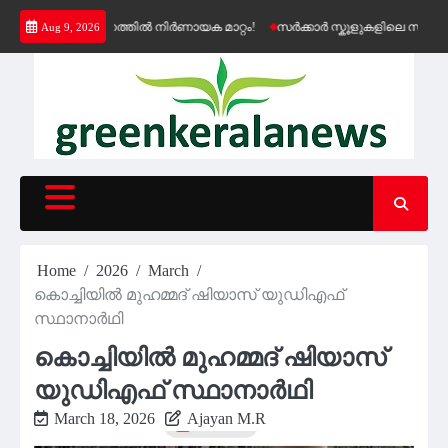
Skip
െൻഷൻ വിതരണത്തിൽ നിർണായക മാറ്റം!
സർക്കാർ സ്കൂളുകളിലെ സൗജന്യ കെ-
Aug 9, 2026
to
content
Home
2026
March
കൊച്ചിയിൽ മുഹമ്മദ് ഷിയാസ് യുഡിഎഫ്
സ്ഥാനാർഥി
കൊച്ചിയിൽ മുഹമ്മദ് ഷിയാസ്
യുഡിഎഫ് സ്ഥാനാർഥി
March 18, 2026
Ajayan M.R