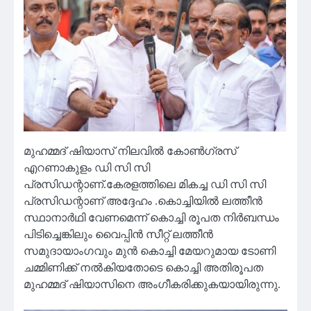
മുഹമ്മദ് ഷിയാസ് നിലവിൽ കോൺഗ്രസ്
എറണാകുളം ഡി സി സി
പ്രസിഡന്റാണ്.കേരളത്തിലെ മികച്ച ഡി സി സി
പ്രസിഡന്റാണ് അദ്ദേഹം .കൊച്ചിയിൽ ലത്തീൻ
സ്ഥാനാർഥി വേണമെന്ന് കൊച്ചി രൂപത നിർബന്ധം
പിടിച്ചെങ്കിലും വൈപ്പിൻ സീറ്റ് ലത്തീൻ
സമുദായാംഗവും മുൻ കൊച്ചി മേയറുമായ ടോണി
ചമ്മിണിക്ക് നൽകിയതോടെ കൊച്ചി അതിരൂപത
മുഹമ്മദ് ഷിയാസിനെ അംഗീകരിക്കുകയായിരുന്നു.