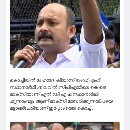
കൊച്ചിയിൽ മുഹമ്മദ് ഷിയാസ് യുഡിഎഫ്
സ്ഥാനാർഥി .നിലവിൽ സിപിഎമ്മിലെ കെ ജെ
മാക്സിയാണ് എൽ ഡി എഫ് സ്ഥാനാർഥി
.മൂന്നാംവട്ടം ആണ് മാക്സി മത്സരിക്കുന്നത്.പഴയ
മട്ടാഞ്ചേരിയാണ് ഇപ്പോഴത്തെ കൊച്ചി.