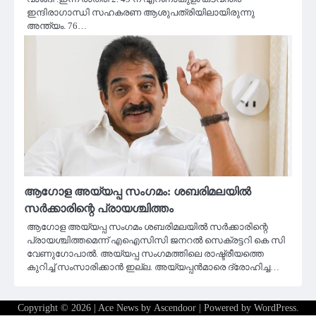
ഇന്ദിരാഗാന്ധി സഹകരണ ആശുപത്രിയിലായിരുന്നു
അന്ത്യം. 76…
ആഗോള അയ്യപ്പ സംഗമം: ശബരിമലയിൽ
സർക്കാരിന്റെ പ്രായശ്ചിത്തം
ആഗോള അയ്യപ്പ സംഗമം ശബരിമലയിൽ സർക്കാരിന്റെ
പ്രായശ്ചിത്തമെന്ന് എഐസിസി ജനറൽ സെക്രട്ടറി കെ സി
വേണുഗോപാൽ. അയ്യപ്പ സംഗമത്തിലെ രാഷ്ട്രീയത്തെ
കുറിച്ച് സംസാരിക്കാൻ ഇല്ല. അയ്യപ്പൻമാരെ ദ്രോഹിച്ച…
Copyright © 2026
| Ace News by
Ascendoor
| Powered by
WordPress
.