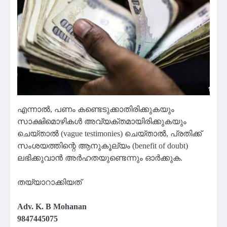
എന്നാൽ, പണം കണ്ടെടുക്കാതിരിക്കുകയും
സാക്ഷിമൊഴികൾ അവ്യക്തമായിരിക്കുകയും
ചെയ്താൽ (vague testimonies) ചെയ്താൽ, പ്രതിക്ക്
സംശയത്തിന്റെ ആനുകൂല്യം (benefit of doubt)
ലഭിക്കുവാൻ അർഹതയുണ്ടെന്നും ഓർക്കുക.
തയ്യാറാക്കിയത്
Adv. K. B Mohanan
9847445075