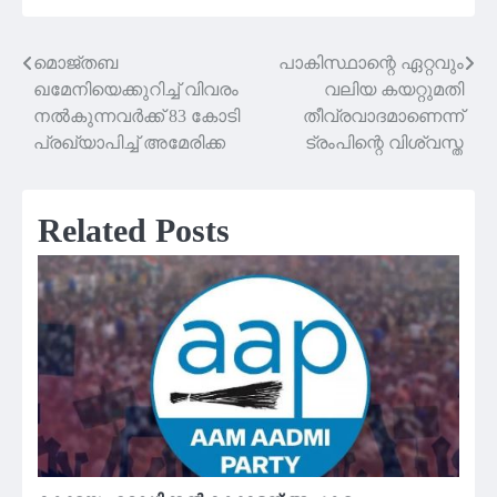
മൊജ്തബ
പാകിസ്ഥാന്റെ ഏറ്റവും
Post
ഖമേനിയെക്കുറിച്ച് വിവരം
വലിയ കയറ്റുമതി
navigation
നൽകുന്നവർക്ക് 83 കോടി
തീവ്രവാദമാണെന്ന്
പ്രഖ്യാപിച്ച് അമേരിക്ക
ട്രംപിന്റെ വിശ്വസ്ത
Related Posts