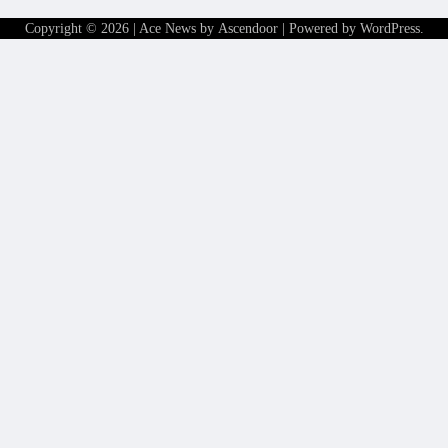
Copyright © 2026
| Ace News by
Ascendoor
| Powered by
WordPress
.