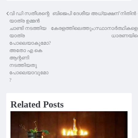
വി ഡി സതീശന്റെ
ബിജെപി ദേശീയ അധ്യക്ഷന് നിതിന്‍ 
Post
യാത്ര ഉമ്മൻ
navigation
ചാണ്ടി നടത്തിയ
കേരളത്തിലെത്തും;സ്ഥാനാർത്ഥികളെക്ക
യാത്ര
ധാരണയിലെ
പോലെയാകുമോ?
അതോ എ കെ
ആന്റണി
നടത്തിയതു
പോലെയാവുമോ
?
Related Posts