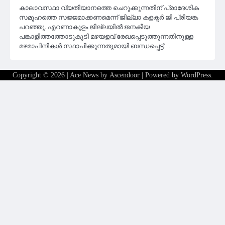
കാലാവസ്ഥാ വ്യതിയാനത്തെ ചെറുക്കുന്നതിന് പ്രാദേശിക
സമൂഹത്തെ സജ്ജമാക്കണമെന്ന് ജില്ലാ കളക്ടർ ജി പ്രിയങ്ക
പറഞ്ഞു. എറണാകുളം ജില്ലയിൽ ജനകീയ
പങ്കാളിത്തത്തോടുകൂടി മഴയളവ് രേഖപ്പെടുത്തുന്നതിനുള്ള
മഴമാപിനികൾ സ്ഥാപിക്കുന്നതുമായി ബന്ധപ്പെട്ട്…
Copyright © 2026
| Ace News by
Ascendoor
| Powered by
WordPress
.