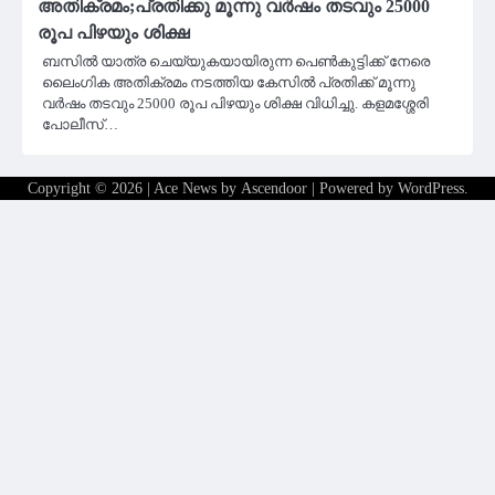
അതിക്രമം;പ്രതിക്കു മൂന്നു വർഷം തടവും 25000
രൂപ പിഴയും ശിക്ഷ
ബസിൽ യാത്ര ചെയ്യുകയായിരുന്ന പെൺകുട്ടിക്ക് നേരെ
ലൈംഗിക അതിക്രമം നടത്തിയ കേസിൽ പ്രതിക്ക് മൂന്നു
വർഷം തടവും 25000 രൂപ പിഴയും ശിക്ഷ വിധിച്ചു. കളമശ്ശേരി
പോലീസ്…
Copyright © 2026
| Ace News by
Ascendoor
| Powered by
WordPress
.