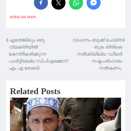
KERALAM
MAIN
ഏതെങ്കിലും ഒരു
വാഹനം ബുക്ക് ചെയ്ത
Post
വ്യക്തിയിൽ
തുക തിരികെ
navigation
കേന്ദ്രീകരിക്കുന്ന
നൽകിയില്ല; ഡീലർ
പാർട്ടിയല്ല സിപിഎമ്മെന്ന്
നഷ്ടപരിഹാരം
എം എ ബേബി.
നൽകണം.
Related Posts