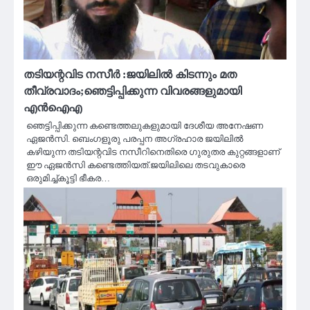
തടിയന്റവിട നസീർ :ജയിലിൽ കിടന്നും മത
തീവ്രവാദം;ഞെട്ടിപ്പിക്കുന്ന വിവരങ്ങളുമായി
എൻഐഎ
ഞെട്ടിപ്പിക്കുന്ന കണ്ടെത്തലുകളുമായി ദേശീയ അനേഷണ
ഏജൻസി. ബെംഗളൂരു പരപ്പന അഗ്രഹാര ജയിലില്‍
കഴിയുന്ന തടിയന്റവിട നസീറിനെതിരെ ഗുരുതര കുറ്റങ്ങളാണ്
ഈ ഏജൻസി കണ്ടെത്തിയത്.ജയിലിലെ തടവുകാരെ
ഒരുമിച്ച്കൂട്ടി ഭീകര…