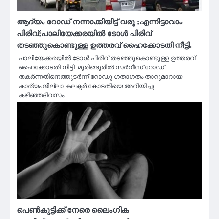
ആദ്യം റോഡ് നന്നാക്കിയിട്ട് വരൂ ;എന്നിട്ടാവാം
പിരിവ്;പാലിയേക്കരയിൽ ടോൾ പിരിവ്
തടഞ്ഞുകൊണ്ടുള്ള ഉത്തരവ് ഹൈക്കോടതി നീട്ടി.
പാലിയേക്കരയിൽ ടോൾ പിരിവ് തടഞ്ഞുകൊണ്ടുള്ള ഉത്തരവ്
ഹൈക്കോടതി നീട്ടി. മുരിങ്ങൂരിൽ സർവീസ് റോഡ്
തകർന്നതിനെത്തുടർന്ന് റോഡു ഗതാഗതം താറുമാറായ
കാര്യം ജില്ലാ കലക്ടർ കോടതിയെ അറിയിച്ചു.
കഴിഞ്ഞദിവസം…
പെൺകുട്ടിക്ക് നേരെ ലൈംഗിക