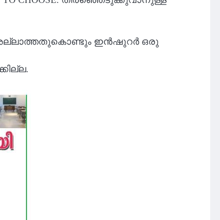
 അല്ലാത്തതുകൊണ്ടും ഇൻഷുറർ ഒരു
കില്ല.