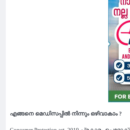
എങ്ങനെ മെഡിസപ്പിൽ നിന്നും ഒഴിവാകാം ?
Consumer Protection act, 2019 പ്രകാരം 