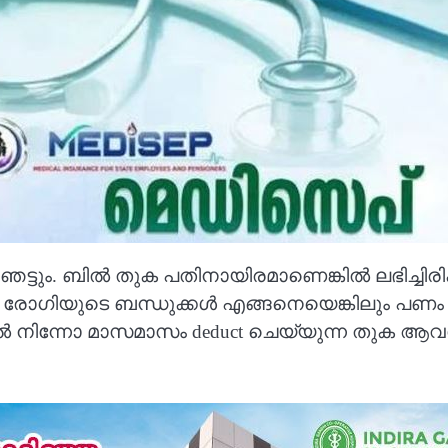
ും. ബിൽ തുക പതിനായിരമാണെങ്കിൽ ലഭിച്ചിരിക്ക
 രോഗിയുടെ ബന്ധുക്കൾ എങ്ങനെയെങ്കിലും പണം 
ൽ നിന്നോ മാസമാസം deduct ചെയ്യുന്ന തുക ആവശ്