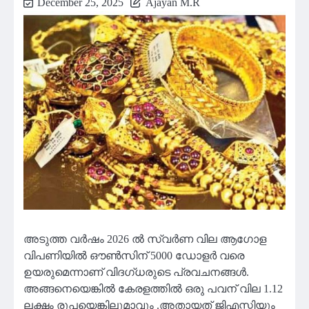
December 25, 2025
Ajayan M.R
അടുത്ത വർഷം 2026 ൽ സ്വർണ വില ആഗോള
വിപണിയിൽ ഔണ്‍സിന് 5000 ഡോളർ വരെ
ഉയരുമെന്നാണ് വിദഗ്ധരുടെ പ്രവചനങ്ങൾ.
അങ്ങനെയെങ്കിൽ കേരളത്തിൽ ഒരു പവന് വില 1.12
ലക്ഷം രൂപയെങ്കിലുമാവും .അതായത് ജിഎസ്ടിയും