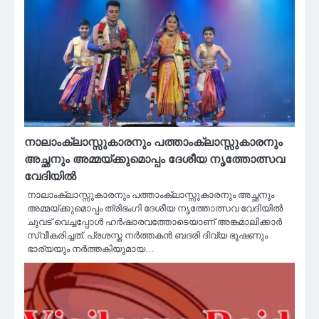
നാലാംക്ലാസ്സുകാരനും പത്താംക്ലാസ്സുകാരനും
അച്ഛനും അമ്മയ്ക്കുമൊപ്പം ദേശീയ നൃത്തോത്സവ
വേദിയിൽ
നാലാംക്ലാസ്സുകാരനും പത്താംക്ലാസ്സുകാരനും അച്ഛനും
അമ്മയ്ക്കുമൊപ്പം ത്രിഭംഗി ദേശീയ നൃത്തോത്സവ വേദിയിൽ
ചുവട് വെച്ചപ്പോൾ ഹർഷാരവത്തോടെയാണ് അങ്കമാലിക്കാർ
സ്വീകരിച്ചത്. പ്രശസ്ത നർത്തകൻ ബദരി ദിവ്യ ഭൂഷണും
ഭാര്യയും നർത്തകിയുമായ…