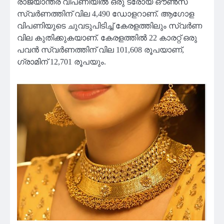
രാജ്യാന്തര വിപണിയിൽ ഒരു ട്രോയ് ഔൺസ്
സ്വർണത്തിന് വില 4,490 ഡോളറാണ്. ആഗോള
വിപണിയുടെ ചുവടുപിടിച്ച് കേരളത്തിലും സ്വർണ
വില കുതിക്കുകയാണ്. കേരളത്തിൽ 22 കാരറ്റ് ഒരു
പവൻ സ്വർണത്തിന് വില 101,608 രൂപയാണ്,
ഗ്രാമിന് 12,701 രൂപയും.