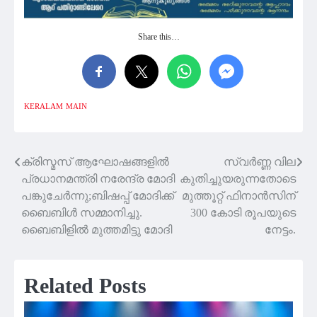
Share this…
KERALAM
MAIN
ക്രിസ്മസ് ആഘോഷങ്ങളിൽ
സ്വർണ്ണ വില
Post
പ്രധാനമന്ത്രി നരേന്ദ്ര മോദി
കുതിച്ചുയരുന്നതോടെ
navigation
പങ്കുചേർന്നു;ബിഷപ്പ് മോദിക്ക്
മുത്തൂറ്റ് ഫിനാൻസിന്
ബൈബിൾ സമ്മാനിച്ചു.
300 കോടി രൂപയുടെ
ബൈബിളിൽ മുത്തമിട്ടു മോദി
നേട്ടം.
Related Posts