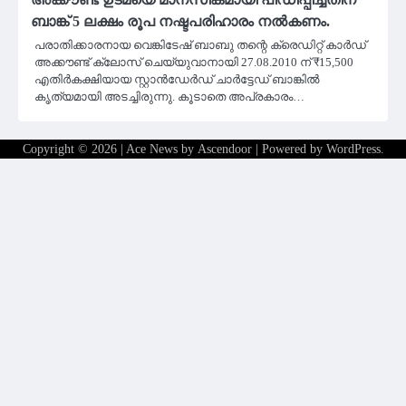
ബാങ്ക് 5 ലക്ഷം രൂപ നഷ്ടപരിഹാരം നൽകണം.
പരാതിക്കാരനായ വെങ്കിടേഷ് ബാബു തന്റെ ക്രെഡിറ്റ് കാർഡ്
അക്കൗണ്ട് ക്ലോസ് ചെയ്യുവാനായി 27.08.2010 ന് ₹15,500
എതിർകക്ഷിയായ സ്റ്റാൻഡേർഡ് ചാർട്ടേഡ് ബാങ്കിൽ
കൃത്യമായി അടച്ചിരുന്നു. കൂടാതെ അപ്രകാരം…
Copyright © 2026
| Ace News by
Ascendoor
| Powered by
WordPress
.