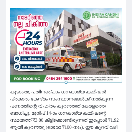
കൂടാതെ, പതിനഞ്ചാം ധനകാര്യ കമ്മീഷൻ
പ്രകാരം കേന്ദ്രം സംസ്ഥാനങ്ങൾക്ക് നൽകുന്ന
പണത്തിന്റെ വിഹിതം കുറഞ്ഞത് കേരളത്തെ
ബാധിച്ചു. മുൻപ് 14-ാം ധനകാര്യ കമ്മീഷന്റെ
സമയത്ത് ₹3.80 കിട്ടിക്കൊണ്ടിരുന്നത് ഇപ്പോൾ ₹1.92
ആയി കുറഞ്ഞു (ഓരോ ₹100-നും). ഈ കുറവ് വഴി