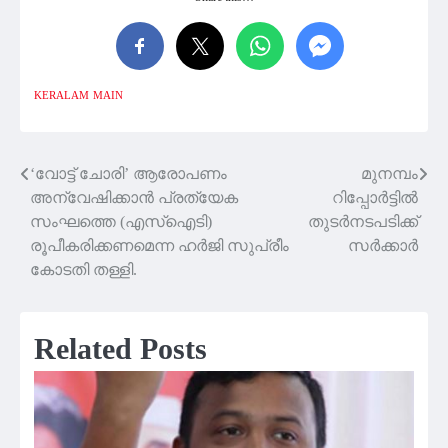
KERALAM
MAIN
‘വോട്ട് ചോരി’ ആരോപണം
മുനമ്പം
Post
അന്വേഷിക്കാൻ പ്രത്യേക
റിപ്പോർട്ടിൽ
navigation
സംഘത്തെ (എസ്ഐടി)
തുടർനടപടിക്ക്
രൂപീകരിക്കണമെന്ന ഹർജി സുപ്രീം
സർക്കാർ
കോടതി തള്ളി.
Related Posts