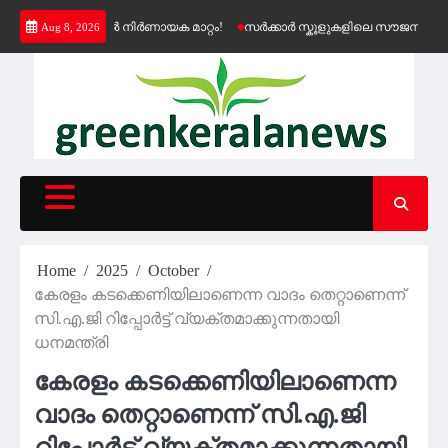
Skip
രണത്തിൽ നിർണായക മാറ്റം!
സർക്കാർ സ്കൂളുകളിലെ സൗജന്യ കെ-ഫോൺ സേവന
Aug 8, 2026
to
content
Home
2025
October
കേരളം കടക്കെണിയിലാണെന്ന വാദം തെറ്റാണെന്ന്
സി.എ.ജി റിപ്പോർട്ട് വ്യക്തമാക്കുന്നതായി
ധനമന്ത്രി
കേരളം കടക്കെണിയിലാണെന്ന
വാദം തെറ്റാണെന്ന് സി.എ.ജി
റിപ്പോർട്ട് വ്യക്തമാക്കുന്നതായി