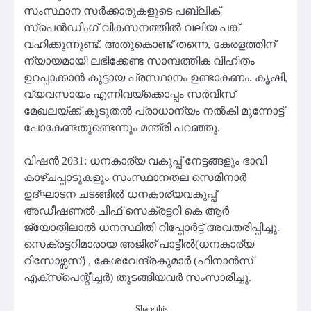
സംസ്ഥാന സർക്കാരുകളുടെ പബ്ലിക്
സ്പെൻഡിംഗ് വികസനത്തിൽ വലിയ പങ്ക്
വഹിക്കുന്നുണ്ട്. അതുകൊണ്ട് തന്നെ, കേരളത്തിന്
ന്യായമായി ലഭിക്കേണ്ട സാമ്പത്തിക വിഹിതം
ഉറപ്പാക്കാൻ കൂട്ടായ പ്രസ്ഥാനം ഉണ്ടാകണം. കൃഷി,
വ്യവസായം എന്നിവയ്ക്കൊപ്പം സർവീസ്
മേഖലയ്ക്ക് കൂടുതൽ പ്രാധാന്യം നൽകി മുന്നോട്ട്
പോകേണ്ടതുണ്ടെന്നും മന്ത്രി പറഞ്ഞു.
വിഷൻ 2031: ധനകാര്യ വകുപ്പ് നേട്ടങ്ങളും ഭാവി
കാഴ്ചപ്പാടുകളും സംസ്ഥാനതല സെമിനാർ
ഉദ്ഘാടന ചടങ്ങിൽ ധനകാര്യവകുപ്പ്
അഡീഷണൽ ചീഫ് സെക്രട്ടറി കെ ആർ
ജ്യോതിലാൽ ധനസ്ഥിതി റിപ്പോർട്ട്‌ അവതരിപ്പിച്ചു.
സെക്രട്ടറിമാരായ അജിത് പാട്ടീൽ(ധനകാര്യ
റിസോഴ്സസ്) , കേശവേന്ദ്രകുമാർ (ഫിനാൻസ്
എക്സ്പെന്റീച്ചർ) തുടങ്ങിയവർ സംസാരിച്ചു.
Share this…