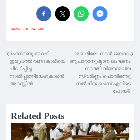
BANNER
KERALAM
ഫേസ് ബുക്ക് വഴി
ശബരിമല: നടൻ ജയറാം
Post
ഇരുപത്തിരണ്ടുകാരിയെ
ആചാരാനുഷ്ഠാന ലംഘനം
navigation
പീഡിപ്പിച്ച
നടത്തി;വിജയ് മല്യ
നാൽപ്പത്തിയേഴുകാരൻ
സ്വർണ്ണം പൊതിഞ്ഞു
അറസ്റ്റിൽ
നൽകിയ ചെമ്പ് എവിടെ
പോയി?
Related Posts