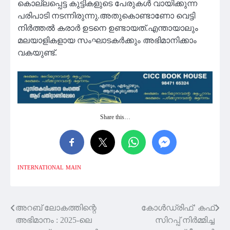
കൊല്ലപ്പെട്ട കുട്ടികളുടെ പേരുകൾ വായിക്കുന്ന
പരിപാടി നടന്നിരുന്നു.അതുകൊണ്ടാണോ വെട്ടി
നിർത്തൽ കരാർ ഉടനെ ഉണ്ടായത്.എന്തായാലും
മലയാളികളായ സംഘാടകർക്കും അഭിമാനിക്കാം
വകയുണ്ട്.
Share this…
INTERNATIONAL
MAIN
അറബ് ലോകത്തിന്റെ
കോള്‍ഡ്രിഫ്’ കഫ്
Post
അഭിമാനം : 2025-ലെ
സിറപ്പ് നിര്‍മ്മിച്ച
navigation