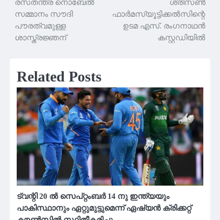
രസതന്ത്ര നൊബേല്‍
ശ്രീസണ്‍
സമ്മാനം സൗദി
ഫാര്‍മസ്യൂട്ടിക്കല്‍സിന്റെ
പൗരത്വമുള്ള
ഉടമ എസ്. രംഗനാഥൻ
ശാസ്ത്രജ്ഞന്
കസ്റ്റഡിയിൽ
Related Posts
ട്വന്റി 20 ൽ സെപ്റ്റംബർ 14 നു ഇന്ത്യയും
പാകിസ്ഥാനും ഏറ്റുമുട്ടുമെന്ന് ഏഷ്യൻ ക്രിക്കറ്റ്
കൗൺസിൽ സ്ഥിതീകരിച്ചു.