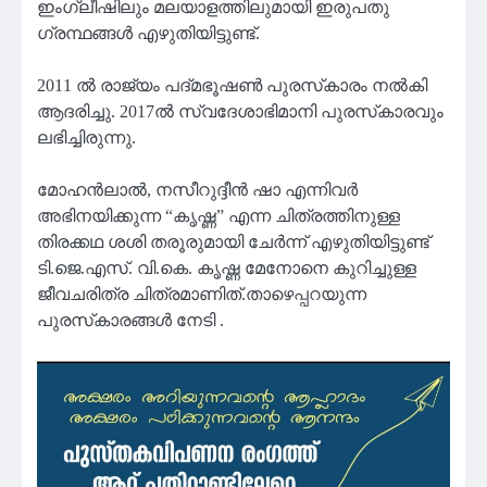
ഇംഗ്ലീഷിലും മലയാളത്തിലുമായി ഇരുപതു
ഗ്രന്ഥങ്ങള്‍ എഴുതിയിട്ടുണ്ട്.
2011 ല്‍ രാജ്യം പദ്മഭൂഷണ്‍ പുരസ്‌കാരം നല്‍കി
ആദരിച്ചു. 2017ല്‍ സ്വദേശാഭിമാനി പുരസ്‌കാരവും
ലഭിച്ചിരുന്നു.
മോഹൻലാൽ, നസീറുദ്ദീൻ ഷാ എന്നിവർ
അഭിനയിക്കുന്ന “കൃഷ്ണ” എന്ന ചിത്രത്തിനുള്ള
തിരക്കഥ ശശി തരൂരുമായി ചേർന്ന് എഴുതിയിട്ടുണ്ട്
ടി.ജെ.എസ്. വി.കെ. കൃഷ്ണ മേനോനെ കുറിച്ചുള്ള
ജീവചരിത്ര ചിത്രമാണിത്.താഴെപ്പറയുന്ന
പുരസ്‌കാരങ്ങൾ നേടി .