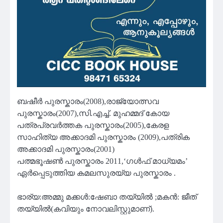
ബഷീർ പുരസ്കാരം(2008),രാജ്യോത്സവ
പുരസ്കാരം(2007),സി.എച്ച്. മുഹമ്മദ് കോയ
പത്രപ്രവർത്തക പുരസ്കാരം(2005),കേരള
സാഹിത്യ അക്കാദമി പുരസ്കാരം (2009),പത്രിക
അക്കാദമി പുരസ്കാരം(2001)
പത്മഭൂഷൺ പുരസ്കാരം 2011,‘ഗൾഫ് മാധ്യമം’
ഏർപ്പെടുത്തിയ കമലസുരയ്യ പുരസ്കാരം .
ഭാര്യ:അമ്മു മക്കൾ:ഷേബാ തയ്യിൽ ;മകൻ: ജീത്
തയ്യിൽ(കവിയും നോവലിസ്റ്റുമാണ്).