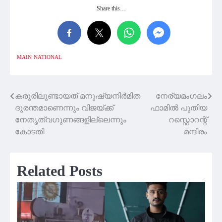
Share this…
MAIN
NATIONAL
കരൂരിലുണ്ടായത് മനുഷ്യനിർമിത
നേര്യമംഗലം
Post
ദുരന്തമാണെന്നും വിജയ്ക്ക്
ഫാമിൽ പുതിയ
navigation
നേതൃത്വഗുണങ്ങളില്ലെന്നും
റസ്റ്റാെറന്റ്
കോടതി
മന്ദിരം
Related Posts