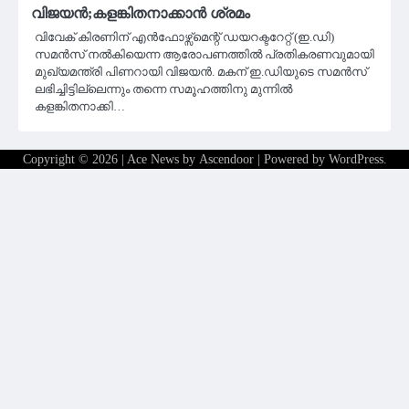
വിജയൻ;കളങ്കിതനാക്കാൻ ശ്രമം
വിവേക് കിരണിന് എന്‍ഫോഴ്സ്മെന്റ് ഡയറക്ടറേറ്റ് (ഇ.ഡി)
സമൻസ് നൽകിയെന്ന ആരോപണത്തിൽ പ്രതികരണവുമായി
മുഖ്യമന്ത്രി പിണറായി വിജയൻ. മകന് ഇ.ഡിയുടെ സമൻസ്
ലഭിച്ചിട്ടില്ലെന്നും തന്നെ സമൂഹത്തിനു മുന്നിൽ
കളങ്കിതനാക്കി…
Copyright © 2026
| Ace News by
Ascendoor
| Powered by
WordPress
.