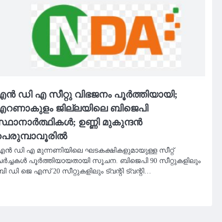
ൻ ഡി എ സീറ്റു വിഭജനം പൂർത്തിയായി;
എറണാകുളം ജില്ലയിലെ ബിജെപി
്ഥാനാർത്ഥികൾ; ഉണ്ണി മുകുന്ദൻ
െരുമ്പാവൂരിൽ
എൻ ഡി എ മുന്നണിയിലെ ഘടകക്ഷികളുമായുള്ള സീറ്റ്
ചർച്ചകൾ പൂർത്തിയായതായി സൂചന. ബിജെപി 90 സീറ്റുകളിലും
ി ഡി ജെ എസ് 20 സീറ്റുകളിലും ട്വന്റി ട്വന്റി…