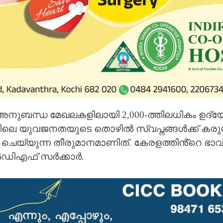
ുബന്ധ മേഖലകളിലായി 2,000-ത്തിലധികം ഉദ്യോഗാ
ത്തിലെ യുവജനതയുടെ തൊഴിൽ സ്വപ്നങ്ങൾക്ക് 
ം ചെയ്യുന്ന തീരുമാനമാണിത്. കേരളത്തിൻ്റെ ഭ
ൽഡിഎഫ് സർക്കാർ.