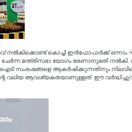
് നൽകിക്കൊണ്ട് കൊച്ചി ഇൻഫോപാർക്ക് ഒന്നാം ഘ
്നു ചേർന്ന മന്ത്രിസഭാ യോഗം ഭരണാനുമതി നൽകി. 
യ ഐടി സംരംഭങ്ങളെ ആകർഷിക്കുന്നതിനും നിലവ
സിന്റെ വലിയ ആവശ്യകതയാണുള്ളത്. ഈ വർദ്ധിച്ച