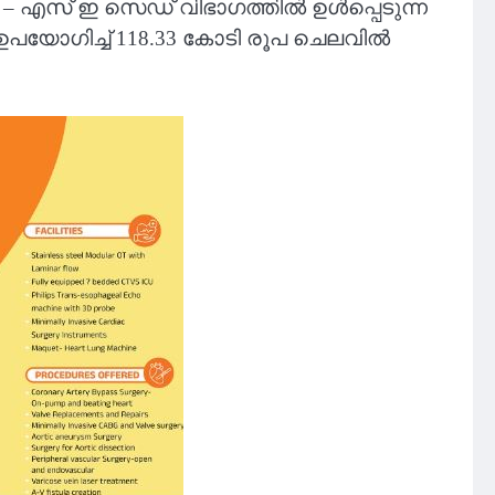
ൺ – എസ് ഇ സെഡ് വിഭാഗത്തിൽ ഉൾപ്പെടുന്ന
ഉപയോഗിച്ച് 118.33 കോടി രൂപ ചെലവിൽ