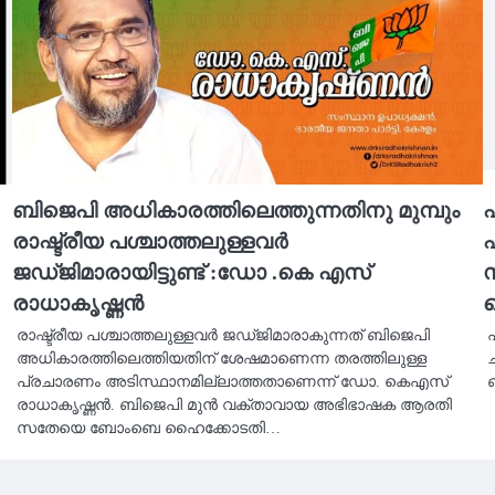
ബിജെപി അധികാരത്തിലെത്തുന്നതിനു മുമ്പും
എ
രാഷ്ട്രീയ പശ്ചാത്തലുള്ളവര്‍
ജഡ്‌ജിമാരായിട്ടുണ്ട് :ഡോ .കെ എസ്
സ
രാധാകൃഷ്ണൻ
പ
രാഷ്ട്രീയ പശ്ചാത്തലുള്ളവര്‍ ജഡ്ജിമാരാകുന്നത് ബിജെപി
അധികാരത്തിലെത്തിയതിന് ശേഷമാണെന്ന തരത്തിലുള്ള
പ്രചാരണം അടിസ്ഥാനമില്ലാത്തതാണെന്ന് ഡോ. കെഎസ്
ബ
രാധാകൃഷ്ണന്‍. ബിജെപി മുന്‍ വക്താവായ അഭിഭാഷക ആരതി
സതേയെ ബോംബെ ഹൈക്കോടതി…
Copyright © 2026
| Ace News by
Ascendoor
| Powered by
WordPress
.