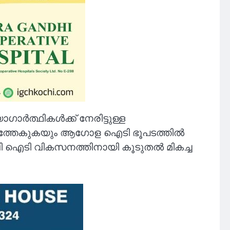
ർത്ഥികൾക്ക് നേരിട്ടുള്ള
കരുത്തേകുകയും ആഗോള ഐടി ഭൂപടത്തിൽ
ാവി ഐടി വികസനത്തിനായി കൂടുതൽ മികച്ച