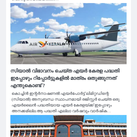
സിയാൽ വിഭാവനം ചെയ്‌ത എയർ കേരള പദ്ധതി
ഇപ്പോഴും റിപ്പോർട്ടുകളിൽ മാത്രം ഒതുങ്ങുന്നത്
എന്തുകൊണ്ട് ?
കൊച്ചിൻ ഇന്റർനാഷണൽ എയർപോർട്ട് ലിമിറ്റഡിന്റെ
(സിയാൽ) അനുബന്ധ സ്ഥാപനമായി രജിസ്റ്റർ ചെയ്ത ഒരു
എയർലൈൻ പദ്ധതിയായ എയർ കേരളയ്ക്ക് ഇപ്പോഴും
അനക്കമില്ല.ആ പദ്ധതി എല്ലാ വർഷവും വാർഷിക…