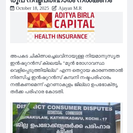
October 18, 2025
Ajayan M.R
അപകട ചികിത്സച്ചെലവിനായുള്ള നിയമാനുസൃത
ഇൻഷുറൻസ് ക്ലെയിം “മുൻ രോഗാവസ്ഥ
വെളിപ്പെടുത്തിയില്ല” എന്ന തെറ്റായ കാരണത്താൽ
നിരസിച്ച ഇൻഷുറൻസ് കമ്പനി നഷ്ടപരിഹാരം
നൽകണമെന്ന് എറണാകുളം ജില്ലാ ഉപഭോക്തൃ
തർക്ക പരിഹാര കോടതി.