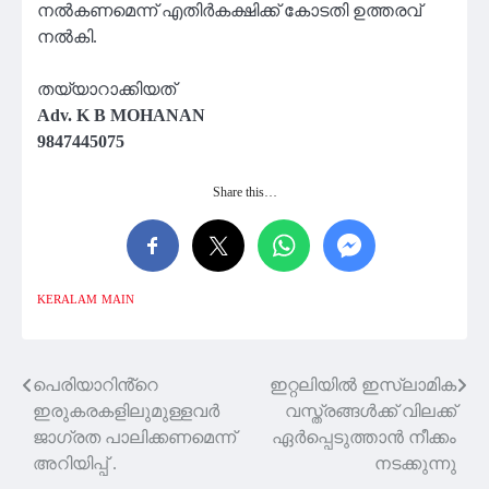
നൽകണമെന്ന് എതിർകക്ഷിക്ക് കോടതി ഉത്തരവ്
നൽകി.
തയ്യാറാക്കിയത്
Adv. K B MOHANAN
9847445075
Share this…
KERALAM
MAIN
പെരിയാറിൻ്റെ
ഇറ്റലിയിൽ ഇസ്ലാമിക
Post
ഇരുകരകളിലുമുള്ളവർ
വസ്ത്രങ്ങൾക്ക് വിലക്ക്
navigation
ജാഗ്രത പാലിക്കണമെന്ന്
ഏർപ്പെടുത്താൻ നീക്കം
അറിയിപ്പ് .
നടക്കുന്നു