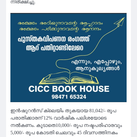
നിരീക്ഷിച്ചു.
ഇൻഷുറൻസ് ക്ലെയിം തുകയായ 81,042/- രൂപ
പരാതിക്കാരന് 12% വാർഷിക പലിശയോടെ
നൽകണം. കൂടാതെ10,000/- രൂപ നഷ്ടപരിഹാരവും
5,000/- രൂപ കോടതി ചെലവും 45 ദിവസത്തിനകം