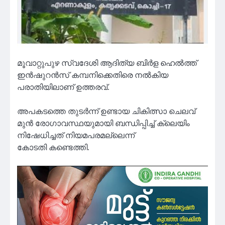
മൂവാറ്റുപുഴ സ്വദേശി ആദിത്യ ബിർള ഹെൽത്ത്
ഇൻഷുറൻസ് കമ്പനിക്കെതിരെ നൽകിയ
പരാതിയിലാണ് ഉത്തരവ്.
അപകടത്തെ തുടർന്ന് ഉണ്ടായ ചികിത്സാ ചെലവ്
മുൻ രോഗാവസ്ഥയുമായി ബന്ധിപ്പിച്ച് ക്ലെയിം
നിഷേധിച്ചത് നിയമപരമല്ലെന്ന്
കോടതി കണ്ടെത്തി.