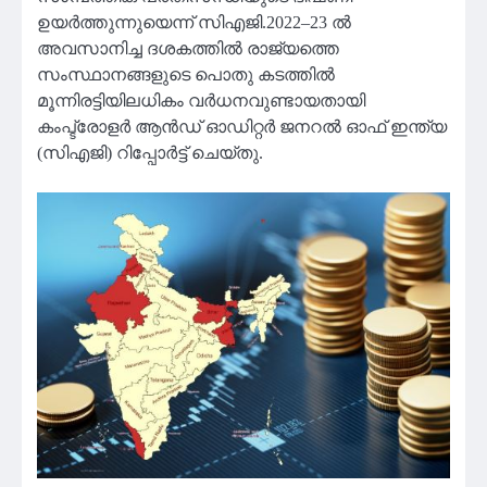
ഉയർത്തുന്നുയെന്ന് സിഎജി.2022–23 ൽ
അവസാനിച്ച ദശകത്തിൽ രാജ്യത്തെ
സംസ്ഥാനങ്ങളുടെ പൊതു കടത്തിൽ
മൂന്നിരട്ടിയിലധികം വർധനവുണ്ടായതായി
കംപ്ട്രോളർ ആൻഡ് ഓഡിറ്റർ ജനറൽ ഓഫ് ഇന്ത്യ
(സിഎജി) റിപ്പോർട്ട് ചെയ്തു.