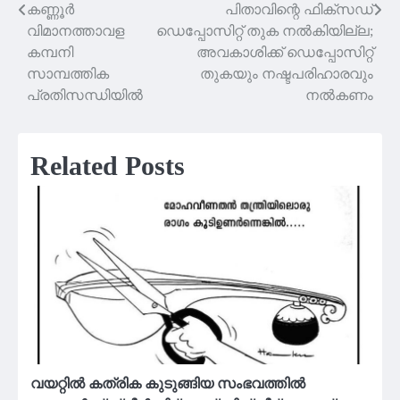
കണ്ണൂർ
പിതാവിന്റെ ഫിക്സഡ്
Post
വിമാനത്താവള
ഡെപ്പോസിറ്റ് തുക നൽകിയില്ല;
navigation
കമ്പനി
അവകാശിക്ക് ഡെപ്പോസിറ്റ്
സാമ്പത്തിക
തുകയും നഷ്ടപരിഹാരവും
പ്രതിസന്ധിയിൽ
നൽകണം
Related Posts
വയറ്റില്‍ കത്രിക കുടുങ്ങിയ സംഭവത്തില്‍