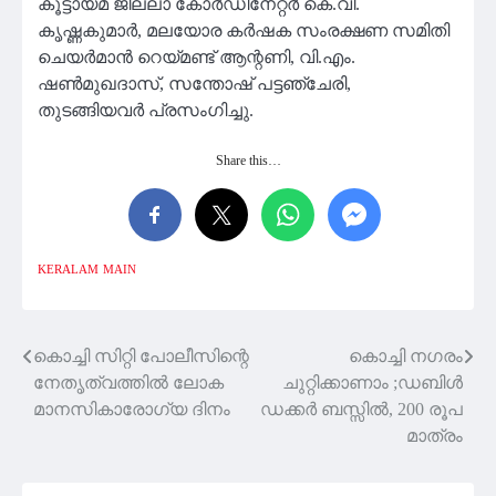
കൂട്ടായ്മ ജില്ലാ കോർഡിനേറ്റർ കെ.വി.
കൃഷ്ണകുമാർ, മലയോര കർഷക സംരക്ഷണ സമിതി
ചെയർമാൻ റെയ്മണ്ട് ആന്റണി, വി.എം.
ഷൺമുഖദാസ്, സന്തോഷ് പട്ടഞ്ചേരി,
തുടങ്ങിയവർ പ്രസംഗിച്ചു.
Share this…
KERALAM
MAIN
കൊച്ചി സിറ്റി പോലീസിന്റെ
കൊച്ചി നഗരം
Post
നേതൃത്വത്തിൽ ലോക
ചുറ്റിക്കാണാം ;ഡബിൾ
navigation
മാനസികാരോഗ്യ ദിനം
ഡക്കർ ബസ്സിൽ, 200 രൂപ
മാത്രം