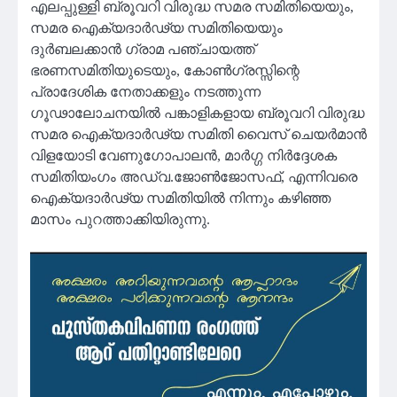
എലപ്പുള്ളി ബ്രൂവറി വിരുദ്ധ സമര സമിതിയെയും,
സമര ഐക്യദാർഢ്യ സമിതിയെയും
ദുർബലക്കാൻ ഗ്രാമ പഞ്ചായത്ത്
ഭരണസമിതിയുടെയും, കോൺഗ്രസ്സിന്റെ
പ്രാദേശിക നേതാക്കളും നടത്തുന്ന
ഗൂഢാലോചനയിൽ പങ്കാളികളായ ബ്രൂവറി വിരുദ്ധ
സമര ഐക്യദാർഢ്യ സമിതി വൈസ് ചെയർമാൻ
വിളയോടി വേണുഗോപാലൻ, മാർഗ്ഗ നിർദ്ദേശക
സമിതിയംഗം അഡ്വ.ജോൺജോസഫ്, എന്നിവരെ
ഐക്യദാർഢ്യ സമിതിയിൽ നിന്നും കഴിഞ്ഞ
മാസം പുറത്താക്കിയിരുന്നു.