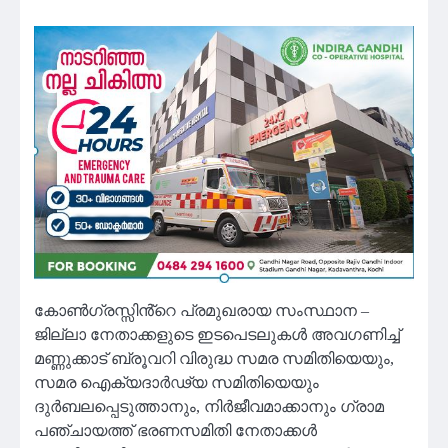
കോൺഗ്രസ്സിൻ്റെ പ്രമുഖരായ സംസ്ഥാന –
ജില്ലാ നേതാക്കളുടെ ഇടപെടലുകൾ അവഗണിച്ച്
മണ്ണുക്കാട് ബ്രൂവറി വിരുദ്ധ സമര സമിതിയെയും,
സമര ഐക്യദാർഢ്യ സമിതിയെയും
ദുർബലപ്പെടുത്താനും, നിർജീവമാക്കാനും ഗ്രാമ
പഞ്ചായത്ത് ഭരണസമിതി നേതാക്കൾ