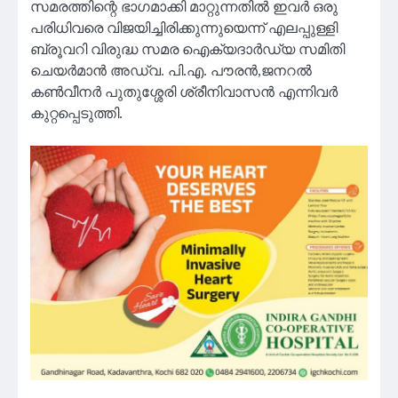
സമരത്തിന്റെ ഭാഗമാക്കി മാറ്റുന്നതിൽ ഇവർ ഒരു
പരിധിവരെ വിജയിച്ചിരിക്കുന്നുയെന്ന് എലപ്പുള്ളി
ബ്രൂവറി വിരുദ്ധ സമര ഐക്യദാർഡ്യ സമിതി
ചെയർമാൻ അഡ്വ. പി.എ. പൗരൻ,ജനറൽ
കൺവീനർ പുതുശ്ശേരി ശ്രീനിവാസൻ എന്നിവർ
കുറ്റപ്പെടുത്തി.