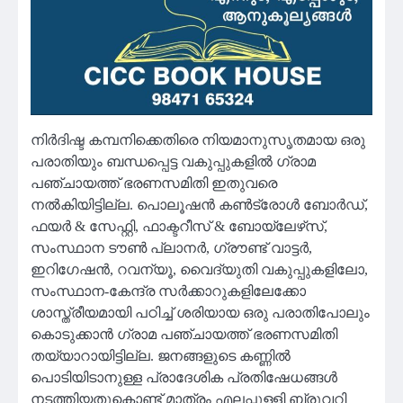
നിർദിഷ്ട കമ്പനിക്കെതിരെ നിയമാനുസൃതമായ ഒരു
പരാതിയും ബന്ധപ്പെട്ട വകുപ്പുകളിൽ ഗ്രാമ
പഞ്ചായത്ത് ഭരണസമിതി ഇതുവരെ
നൽകിയിട്ടില്ല. പൊലൂഷൻ കൺട്രോൾ ബോർഡ്,
ഫയർ & സേഫ്റ്റി, ഫാക്ടറീസ് & ബോയ്‌ലേഴ്‌സ്,
സംസ്ഥാന ടൗൺ പ്ലാനർ, ഗ്രൗണ്ട് വാട്ടർ,
ഇറിഗേഷൻ, റവന്യൂ, വൈദ്യുതി വകുപ്പുകളിലോ,
സംസ്ഥാന-കേന്ദ്ര സർക്കാറുകളിലേക്കോ
ശാസ്ത്രീയമായി പഠിച്ച് ശരിയായ ഒരു പരാതിപോലും
കൊടുക്കാൻ ഗ്രാമ പഞ്ചായത്ത് ഭരണസമിതി
തയ്യാറായിട്ടില്ല. ജനങ്ങളുടെ കണ്ണിൽ
പൊടിയിടാനുള്ള പ്രാദേശിക പ്രതിഷേധങ്ങൾ
നടത്തിയതുകൊണ്ട് മാത്രം എലപ്പുള്ളി ബ്രൂവറി