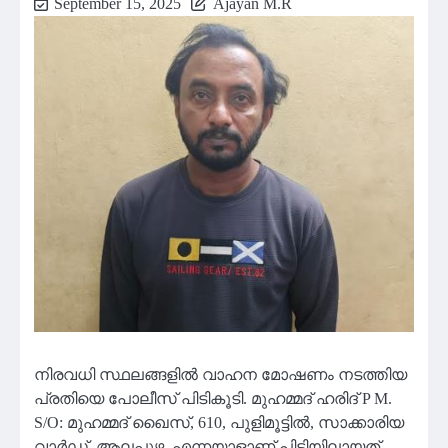
September 15, 2025
Ajayan M.R
നിരവധി സ്ഥലങ്ങളിൽ വാഹന മോഷണം നടത്തിയ
പ്രതിയെ പോലീസ് പിടികൂടി. മുഹമ്മദ്‌ ഹരിദ് P M.
S/O: മുഹമ്മദ്‌ ഖൈസ്, 610, പുളിമൂട്ടിൽ, സാക്കാരിയ
വാർഡ്, ആലപ്പുഴ, എന്നയാളാണ് പിടിയിലായത്.