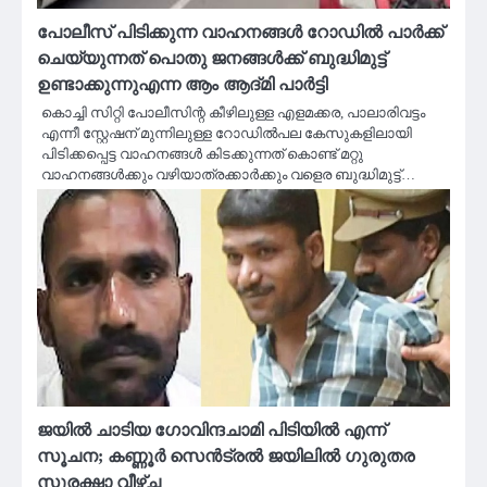
പോലീസ് പിടിക്കുന്ന വാഹനങ്ങൾ റോഡിൽ പാർക്ക്‌
ചെയ്യുന്നത് പൊതു ജനങ്ങൾക്ക് ബുദ്ധിമുട്ട്
ഉണ്ടാക്കുന്നുഎന്ന ആം ആദ്മി പാർട്ടി
കൊച്ചി സിറ്റി പോലീസിന്റ കീഴിലുള്ള എളമക്കര, പാലാരിവട്ടം
എന്നീ സ്റ്റേഷന് മുന്നിലുള്ള റോഡിൽപല കേസുകളിലായി
പിടിക്കപ്പെട്ട വാഹനങ്ങൾ കിടക്കുന്നത് കൊണ്ട് മറ്റു
വാഹനങ്ങൾക്കും വഴിയാത്രക്കാർക്കും വളെര ബുദ്ധിമുട്ട്…
ജയിൽ ചാടിയ ഗോവിന്ദചാമി പിടിയിൽ എന്ന്
സൂചന; കണ്ണൂർ സെൻട്രൽ ജയിലിൽ ഗുരുതര
സുരക്ഷാ വീഴ്ച