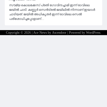
സൗമ്യ കൊലക്കേസ് പ്രതി ഗോവിന്ദച്ചാമി ഇന്ന് രാവിലെ
ജയിൽ ചാടി. കണ്ണൂർ സെൻട്രൽ ജയിലിൽ നിന്നാണ് ഇയാൾ
ചാടിയത്. ജയിൽ അധികൃതർ ഇന്ന് രാവിലെ സെൽ
പരിശോധിച്ചപ്പോളാണ്…
Copyright © 2026
| Ace News by
Ascendoor
| Powered by
WordPress
.