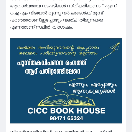
ആവശ്യമായ നടപടികൾ സ്വീകരിക്കണം.” എന്ന്
ഐ എം വിജയൻ മൂന്നു വർഷങ്ങൾക്ക് മുമ്പ്
പറഞ്ഞതാണ്.ഇപ്പോഴും വഞ്ചി തിരുനക്കര
എന്നതാണ് സ്ഥിതി വിശേഷം.
നിലവിലെ ജിസിഡിഎ ചെയർമാൻ കെ. ചന്ദ്രൻ