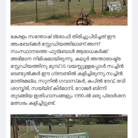
കേരളം സന്തോഷ് ട്രോഫി തിരിച്ചുപിടിച്ചത് ഈ
അംബേദ്ക്കർ സ്റ്റേഡിയത്തിലാണ്.അന്ന്
സംസ്ഥാനത്തെ ഫുട്ബോൾ ആരാധകർക്ക്
അഭിമാന നിമിഷമായിരുന്നു. കലൂർ അന്താരാഷ്ട്ര
സ്റ്റേഡിയത്തിനു മുമ്പ് 16 വയസ്സുള്ളപ്പോൾ സച്ചിൻ
ടെണ്ടുൽക്കർ ഈ ഗ്രൗണ്ടിൽ കളിച്ചിരുന്നു.സച്ചിൻ
മാത്രമല്ല, സുനിൽ ഗവാസ്‌കർ, കപിൽ ദേവ്, രവി
ശാസ്ത്രി, സയ്യിദ് കിർമാനി, റോജർ ബിന്നി
തുടങ്ങിയ ഇതിഹാസങ്ങളും 1990-ൽ ഒരു പ്രദർശന
മത്സരം കളിച്ചിട്ടുണ്ട്.