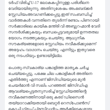
ടർഫ് വിരിച്ച് U-17 ലോകകപ്പിനുള്ള പരിശീലന
വേദിയായിരുന്നു. അതിനുശേഷം അംബേദ്ക്കർ
സ്റ്റേഡിയംഅവഗണിക്കപ്പെട്ടു.ഇത് സംബന്ധിച്ച്
വാർത്തകൾ വന്നതിനെ തുടർന്ന് രണ്ടാം പിണറായി
സർക്കാരിലെ കായിക മന്ത്രി വി അബ്ദുറഹ്മാൻ വേദി
സന്ദർശിക്കുകയും ബന്ധപ്പെട്ടവരുമായി ഉന്നതതല
യോഗം നടത്തുകയും ചെയ്തു. ആധുനിക
സൗകര്യങ്ങളോടെ സ്റ്റേഡിയം നവീകരിക്കുമെന്ന്
അദ്ദേഹം വാഗ്ദാനം ചെയ്തു. എന്നിട്ടും ഇതുവരെ
ഒരു നടപടിയും ഉണ്ടായിട്ടില്ല.
പൊതു-സ്വകാര്യ പങ്കാളിത്ത മാതൃക ചർച്ച
ചെയ്യപ്പെട്ടു, പക്ഷേ ചില പങ്കാളികൾ അതിനെ
എതിർത്തു എന്നാണ് ജിസിഡിയയുടെ മുൻ
ചെയർമാൻ വി സലിം പറഞ്ഞത്. ജിസിഡിഎ
ആവശ്യപ്പെട്ടതനുസരിച്ച് സ്റ്റേഡിയത്തിന്റെ
നവീകരണത്തിനായി ഒരു കരട് ഡിസൈൻ
തയ്യാറാക്കിയതായി ബെറ്റർ റെസ്പോൺസ്
കൊച്ചി ഗ്രൂപ്പ് പ്രസിഡന്റും ആർക്കിടെക്റ്റുമായ