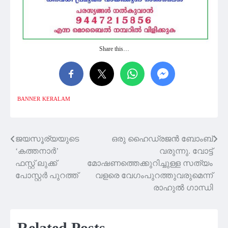
Share this…
BANNER
KERALAM
ജയസൂര്യയുടെ
ഒരു ഹൈഡ്രജൻ ബോംബ്
Post
‘കത്തനാർ’
വരുന്നു. വോട്ട്
navigation
ഫസ്റ്റ് ലുക്ക്
മോഷണത്തെക്കുറിച്ചുള്ള സത്യം
പോസ്റ്റർ പുറത്ത്
വളരെ വേഗംപുറത്തുവരുമെന്ന്
രാഹുൽ ഗാന്ധി
Related Posts