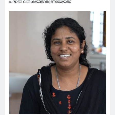
പദ്ധതി ലതികയ്ക്ക് തുണയായത്.