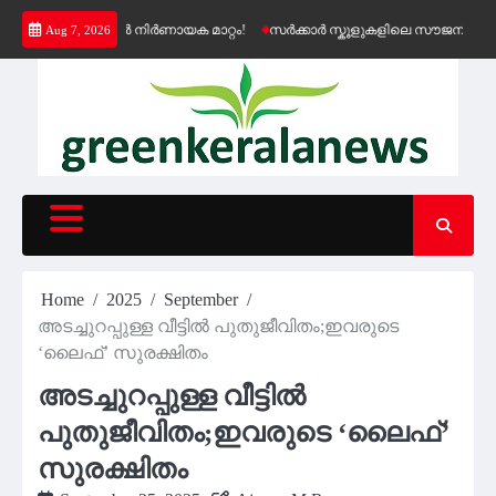
Skip
ത്തിൽ നിർണായക മാറ്റം!
സർക്കാർ സ്കൂളുകളിലെ സൗജന്യ കെ-ഫോൺ സേവനം അ
Aug 7, 2026
to
content
Home
2025
September
അടച്ചുറപ്പുള്ള വീട്ടിൽ പുതുജീവിതം;ഇവരുടെ
‘ലൈഫ്’ സുരക്ഷിതം
അടച്ചുറപ്പുള്ള വീട്ടിൽ
പുതുജീവിതം;ഇവരുടെ ‘ലൈഫ്’
സുരക്ഷിതം