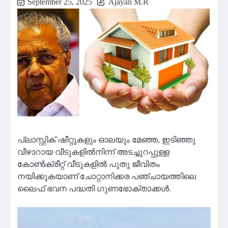
September 25, 2025
Ajayan M.R
പ്ലാസ്റ്റിക് ഷീറ്റുകളും ഓലയും മേഞ്ഞ, ഇടിഞ്ഞു
വീഴാറായ വീടുകളിൽനിന്ന് അടച്ചുറപ്പുള്ള
കോൺക്രീറ്റ് വീടുകളിൽ പുതു ജീവിതം
നയിക്കുകയാണ് ചോറ്റാനിക്കര പഞ്ചായത്തിലെ
ലൈഫ് ഭവന പദ്ധതി ഗുണഭോക്താക്കൾ.