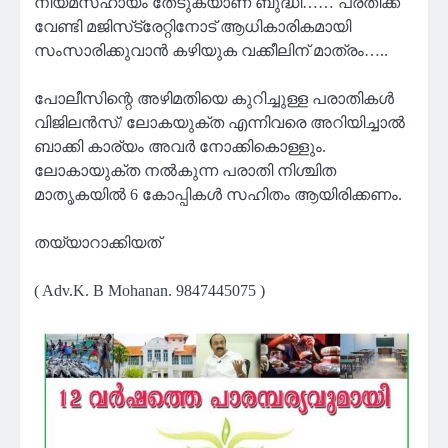
നിയമസഹായം തേടുകയാണ് ബുദ്ധി…… പ്രതിക്ക്
വേണ്ടി മജിസ്‌ട്രേറ്റിനോട് ആധികാരികമായി
സംസാരിക്കുവാൻ കഴിയുക വക്കീലിന് മാത്രം…..
പോലീസിന്റെ അഴിമതിയെ കുറിച്ചുള്ള പരാതികൾ
വിജിലൻസ്/ ലോകയുക്ത എന്നിവരെ അറിയിച്ചാൽ
ബാക്കി കാര്യം അവർ നോക്കികൊള്ളും.
ലോകായുക്ത നൽകുന്ന പരാതി നിശ്ചിത
മാതൃകയിൽ 6 കോപ്പികൾ സഹിതം ആയിരിക്കണം.
തയ്യാറാക്കിയത്
( Adv.K. B Mohanan. 9847445075 )