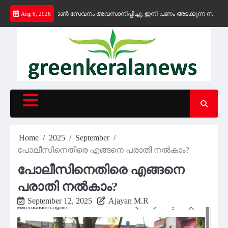
Skip
്യ കെ-ഫോൺ സേവനം അവസാനിപ്പിച്ചു; ഇനി പണം അടക്കുന്ന സ്ഥാപനങ്ങൾക്ക് മ
Aug 6, 2026
to
content
Home
2025
September
പോലീസിനെതിരെ എങ്ങനെ പരാതി നൽകാം?
പോലീസിനെതിരെ എങ്ങനെ
പരാതി നൽകാം?
September 12, 2025
Ajayan M.R