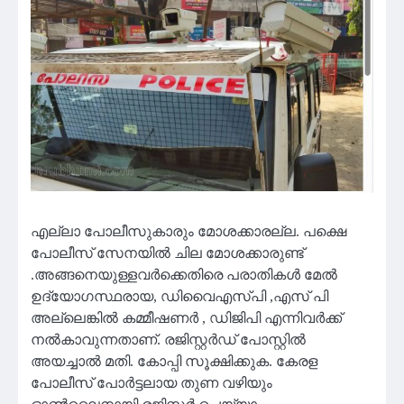
എല്ലാ പോലീസുകാരും മോശക്കാരല്ല. പക്ഷെ
പോലീസ് സേനയിൽ ചില മോശക്കാരുണ്ട്
.അങ്ങനെയുള്ളവർക്കെതിരെ പരാതികൾ മേൽ
ഉദ്യോഗസ്ഥരായ, ഡിവൈഎസ്‌പി ,എസ് പി
അല്ലെങ്കിൽ കമ്മീഷണർ , ഡിജിപി എന്നിവർക്ക്
നൽകാവുന്നതാണ്. രജിസ്റ്റർഡ് പോസ്റ്റിൽ
അയച്ചാൽ മതി. കോപ്പി സൂക്ഷിക്കുക. കേരള
പോലീസ് പോർട്ടലായ തുണ വഴിയും