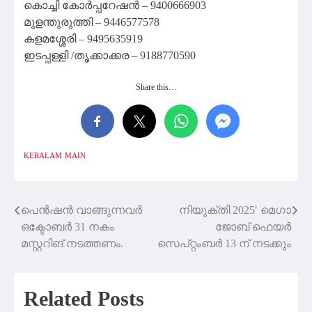
കൊച്ചി കോർപ്പറേഷൻ – 9400666903
മുളന്തുരുത്തി – 9446577578
കളമശ്ശേരി – 9495635919
ഇടപ്പള്ളി /തൃക്കാക്കര – 9188770590
Share this…
KERALAM
MAIN
പെൻഷൻ വാങ്ങുന്നവർ
നിയുക്തി 2025′ മെഗാ
Post
ഒക്ടോബർ 31 നകം
ജോബ് ഫെയർ
navigation
മസ്റ്ററിങ് നടത്തണം.
സെപ്റ്റംബർ 13 ന് നടക്കും
Related Posts