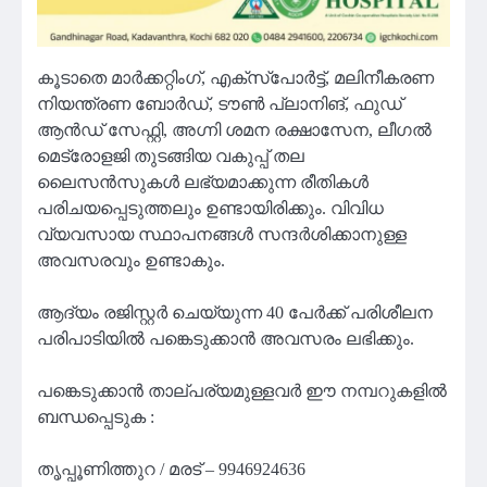
കൂടാതെ മാർക്കറ്റിംഗ്, എക്സ്പോർട്ട്, മലിനീകരണ
നിയന്ത്രണ ബോർഡ്, ടൗൺ പ്ലാനിങ്, ഫുഡ്
ആൻഡ് സേഫ്റ്റി, അഗ്നി ശമന രക്ഷാസേന, ലീഗൽ
മെട്രോളജി തുടങ്ങിയ വകുപ്പ് തല
ലൈസൻസുകൾ ലഭ്യമാക്കുന്ന രീതികൾ
പരിചയപ്പെടുത്തലും ഉണ്ടായിരിക്കും. വിവിധ
വ്യവസായ സ്ഥാപനങ്ങൾ സന്ദർശിക്കാനുള്ള
അവസരവും ഉണ്ടാകും.
ആദ്യം രജിസ്റ്റർ ചെയ്യുന്ന 40 പേർക്ക് പരിശീലന
പരിപാടിയിൽ പങ്കെടുക്കാൻ അവസരം ലഭിക്കും.
പങ്കെടുക്കാൻ താല്പര്യമുള്ളവർ ഈ നമ്പറുകളിൽ
ബന്ധപ്പെടുക :
തൃപ്പൂണിത്തുറ / മരട് – 9946924636