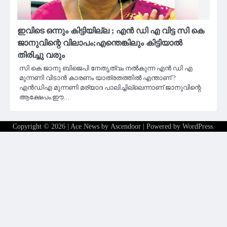
ഇവിടെ ഒന്നും കിട്ടിയില്ല ; എൻ ഡി എ വിട്ട സി കെ
ജാനുവിന്റെ വിലാപം;എന്തെങ്കിലും കിട്ടിയാൽ
തിരിച്ചു വരും
സി കെ ജാനു ബിജെപി നേതൃത്വം നൽകുന്ന എൻ ഡി എ
മുന്നണി വിടാൻ കാരണം യാത്രതത്തിൽ എന്താണ് ?
എൻഡിഎ മുന്നണി മ​ര്യാദ പാലിച്ചില്ലെന്നാണ് ജാനുവിന്റെ
ആക്ഷേപം.ഈ…
Copyright © 2026
| Ace News by
Ascendoor
| Powered by
WordPress
.