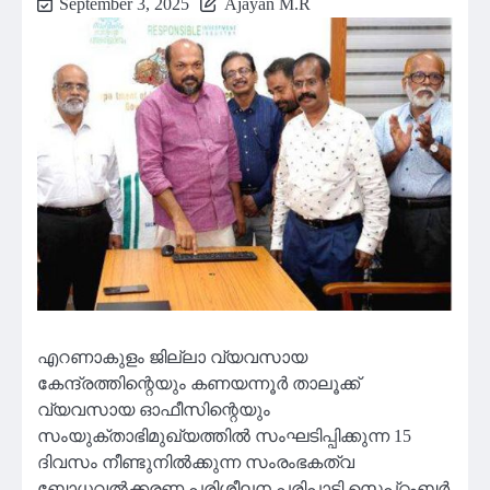
September 3, 2025
Ajayan M.R
എറണാകുളം ജില്ലാ വ്യവസായ
കേന്ദ്രത്തിന്റെയും കണയന്നൂർ താലൂക്ക്
വ്യവസായ ഓഫീസിന്റെയും
സംയുക്താഭിമുഖ്യത്തിൽ സംഘടിപ്പിക്കുന്ന 15
ദിവസം നീണ്ടുനിൽക്കുന്ന സംരംഭകത്വ
ബോധവൽക്കരണ പരിശീലന പരിപാടി സെപ്റ്റംബർ