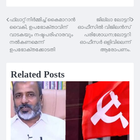
ഫ്ലാറ്റ് നിർമ്മിച്ച് കൈമാറാൻ
ജില്ലാ ലോട്ടറി
Post
വൈകി, ഉപഭോക്താവിന്
ഓഫീസിൽ വിജിലൻസ്
navigation
വാടകയും നഷ്ടപരിഹാരവും
പരിശോധന;ലോട്ടറി
നൽകണമെന്ന്
ഓഫീസർ ഒളിവിലെന്ന്
ഉപഭോക്തക്കോടതി
ആരോപണം.
Related Posts