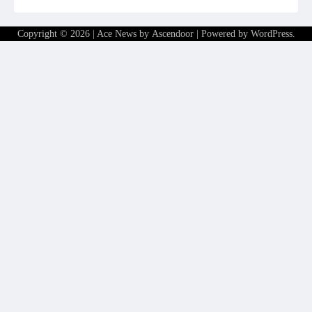
Copyright © 2026
| Ace News by
Ascendoor
| Powered by
WordPress
.