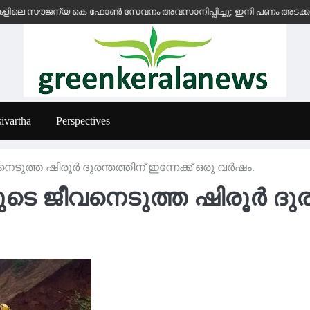
സൗജന്യ കെ-ഫോൺ സേവനം അവസാനിപ്പിച്ചു; ഇനി പണം അടക്കുന്ന സ്ഥാപനങ
ivartha
Perspectives
ുത്ത ഷിരൂർ ദുരന്തത്തിന് ഇന്നേക്ക് ഒരു വർഷം.
െ ജീവനെടുത്ത ഷിരൂർ ദുരന്ത