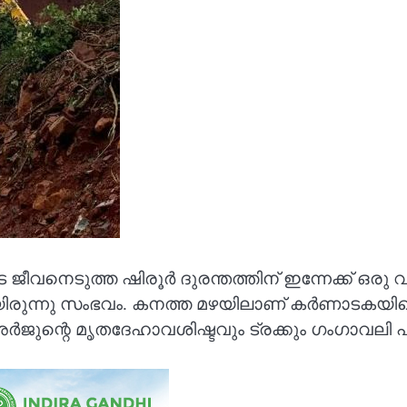
െടുത്ത ഷിരൂർ ദുരന്തത്തിന് ഇന്നേക്ക് ഒരു വർഷം
ന്നു സംഭവം. കനത്ത മഴയിലാണ് കർണാടകയിലെ ഷിര
ജുന്റെ മൃതദേഹാവശിഷ്ടവും ട്രക്കും ഗംഗാവലി പുഴ