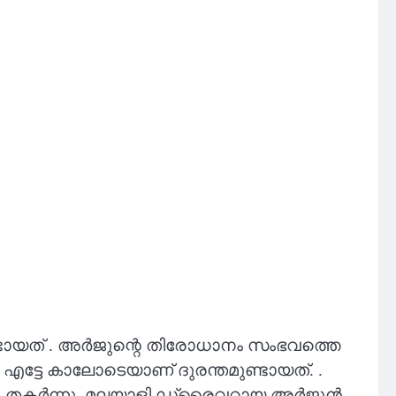
ണ്ടായത് . അർജുന്റെ തിരോധാനം സംഭവത്തെ
ട്ടേ കാലോടെയാണ് ദുരന്തമുണ്ടായത്. .
ുകളും തകർന്നു. മലയാളി ഡ്രൈവറായ അർജുൻ