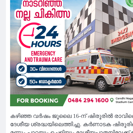
കഴിഞ്ഞ വർഷം ജൂലൈ 16-ന് ഷിരൂരിൽ രാവിലെ
ദേശീയ ശ്രദ്ധയിലെത്തിച്ചു. കർണാടക ഷിരൂര
മണ്ണും പാറയും ചെളിയും ദേശീയപാതയിലേക്ക