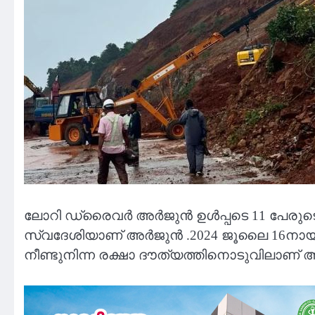
ലോറി ഡ്രൈവർ അർജുൻ ഉൾപ്പടെ 11 പേരുടെ ജീവന
സ്വദേശിയാണ് അർജുൻ .2024 ജൂലൈ 16നായിരു
നീണ്ടുനിന്ന രക്ഷാ ദൗത്യത്തിനൊടുവിലാണ് അർ