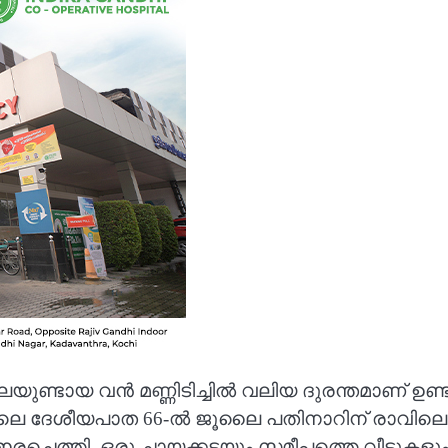
യുണ്ടായ വൻ മണ്ണിടിച്ചിൽ വലിയ ദുരന്തമാണ് ഉ
ിലെ ദേശീയപാത 66-ൽ ജൂലൈ പതിനാറിന് രാവിലെ എ
് ഇരച്ചെത്തി. ഒരു ചായക്കടയും സമീപത്തെ വീട