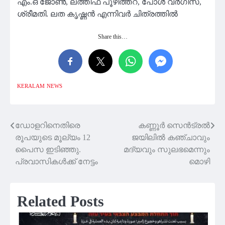
എം.ഒ ജോൺ, ലത്തീഫ് പൂഴിത്തറ, പോൾ വർഗീസ്,
ശ്രീമതി. ലത കൃഷ്ണൻ എന്നിവർ ചിത്രത്തിൽ
Share this…
KERALAM
NEWS
ഡോളറിനെതിരെ
കണ്ണൂർ സെൻട്രൽ
Post
രൂപയുടെ മൂല്യം 12
ജയിലിൽ കഞ്ചാവും
navigation
പൈസ ഇടിഞ്ഞു.
മദ്യവും സുലഭമെന്നും
പ്രവാസികൾക്ക് നേട്ടം
മൊഴി
Related Posts