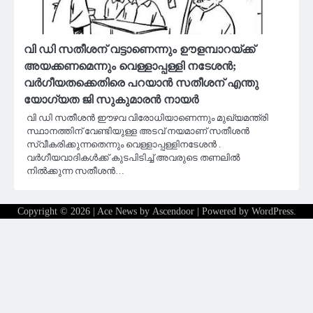
വി ഡി സതീശന് വട്ടാണെന്നും ഊളമ്പാറയ്ക്ക്
അയക്കണമെന്നും വെള്ളാപ്പള്ളി നടേശൻ;
വര്‍ഗീയതക്കെതിരെ പറയാന്‍ സതീശന് എന്തു
യോഗ്യത ജി സുകുമാരൻ നായർ
വി ഡി സതീശൻ ഈഴവ വിരോധിയാണെന്നും മുഖ്യമന്ത്രി
സ്ഥാനത്തിന് വേണ്ടിയുള്ള അടവ് നയമാണ് സതീശൻ
സ്വീകരിക്കുന്നതെന്നും വെള്ളാപ്പള്ളിനടേശൻ .
വർഗീയവാദികൾക്ക് കുടപിടിച്ച് അവരുടെ തണലിൽ
നിൽക്കുന്ന സതീശൻ…
Copyright © 2026
| Ace News by
Ascendoor
| Powered by
WordPress
.