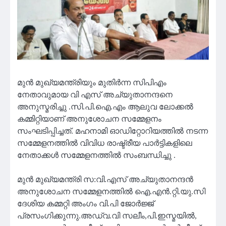
മുൻ മുഖ്യമന്ത്രിയും മുതിർന്ന സിപിഎം
നേതാവുമായ വി എസ് അച്യുതാനന്ദനെ
അനുസ്മരിച്ചു .സി.പി.ഐ.എം ആലുവ ലോക്കൽ
കമ്മിറ്റിയാണ് അനുശോചന സമ്മേളനം
സംഘടിപ്പിച്ചത്. മഹനാമി ഓഡിറ്റോറിയത്തിൽ നടന്ന
സമ്മേളനത്തിൽ വിവിധ രാഷ്ട്രീയ പാർട്ടികളിലെ
നേതാക്കൾ സമ്മേളനത്തിൽ സംബന്ധിച്ചു .
മുൻ മുഖ്യമന്ത്രി സ:വി.എസ് അച്യുതാനന്ദൻ
അനുശോചന സമ്മേളനത്തിൽ ഐ.എൻ.റ്റി.യു.സി
ദേശിയ കമ്മറ്റി അംഗം വി.പി ജോർജ്ജ്
പ്രസംഗിക്കുന്നു.അഡ്വ.വി സലീം,പി.ഇസ്മയിൽ,