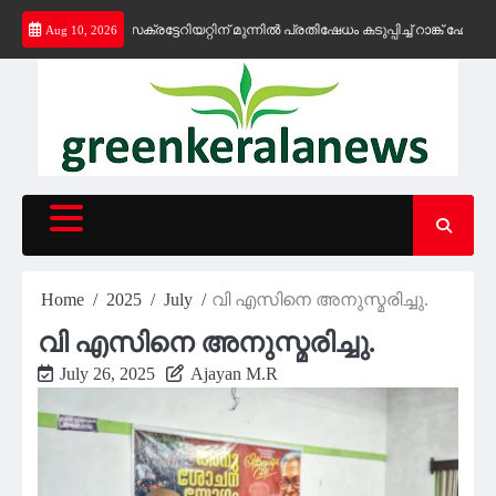
Skip
മാകുന്നു; സെക്രട്ടേറിയറ്റിന് മുന്നിൽ പ്രതിഷേധം കടുപ്പിച്ച് റാങ്ക് ഹോൾഡർമ
Aug 10, 2026
to
content
Home
2025
July
വി എസിനെ അനുസ്മരിച്ചു.
വി എസിനെ അനുസ്മരിച്ചു.
July 26, 2025
Ajayan M.R