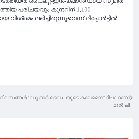
ങ് നടത്തിയത് പൈലറ്റ്-ഇൻ-കമാൻഡായ സുമീത്
ിയ പരിചയവും കുന്ദറിന് 1,100
വിശ്രമം ലഭിച്ചിരുന്നുവെന്ന് റിപ്പോർട്ടിൽ
ിവസങ്ങൾ ‘ഡു ഓര്‍ ഡൈ’ യുടെ കാലമെന്ന് ദീപാ ദാസ്
മുന്‍ഷി