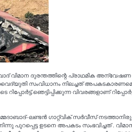
 വിമാന ദുരന്തത്തിന്റെ പ്രാഥമിക അന്വേഷണ റിപ്പ
ൈദ്യുതി സംവിധാനം നിലച്ചത് അപകടകാരണമെന്ന
പോർട്ട്.ഞെട്ടിപ്പിക്കുന്ന വിവരങ്ങളാണ് റിപ്പോ
ദാബാദ്–ലണ്ടൻ ഗാറ്റ്‌വിക് സർവീസ് നടത്താനിര
്നു പുറപ്പെട്ട ഉടനെ അപകടം സംഭവിച്ചത് . വിമാ