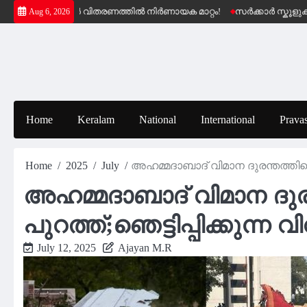
Skip
്ഷേമ പെൻഷൻ വിതരണത്തിൽ നിർണായക മാറ്റം!
സർക്കാർ സ്കൂളുകളിലെ
Aug 6, 2026
to
content
Home
Keralam
National
International
Pravas
Home
2025
July
അഹമ്മദാബാദ് വിമാന ദുരന്തത്തിന്റെ
അഹമ്മദാബാദ് വിമാന ദുരന്
പുറത്ത്;ഞെട്ടിപ്പിക്കുന്ന
July 12, 2025
Ajayan M.R