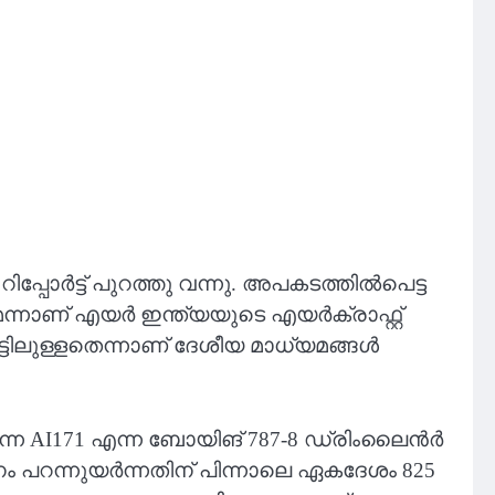
ോര്‍ട്ട് പുറത്തു വന്നു. അപകടത്തിൽപെട്ട
ാണ് എയർ ഇന്ത്യയുടെ എയർക്രാഫ്റ്റ്
ർട്ടിലുള്ളതെന്നാണ് ദേശീയ മാധ്യമങ്ങൾ
ുന്ന AI171 എന്ന ബോയിങ് 787-8 ഡ്രിംലൈൻർ
നം പറന്നുയർന്നതിന് പിന്നാലെ ഏകദേശം 825