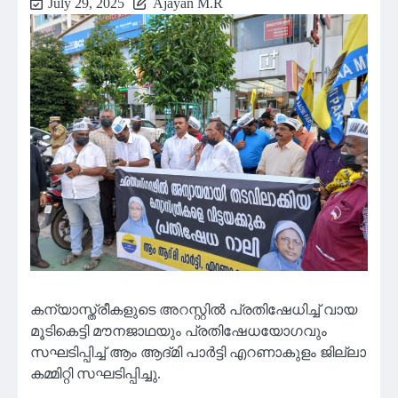
July 29, 2025
Ajayan M.R
കന്യാസ്ത്രീകളുടെ അറസ്റ്റിൽ പ്രതിഷേധിച്ച്‌ വായ
മൂടികെട്ടി മൗനജാഥയും പ്രതിഷേധയോഗവും
സഘടിപ്പിച്ച് ആം ആദ്മി പാർട്ടി എറണാകുളം ജില്ലാ
കമ്മിറ്റി സഘടിപ്പിച്ചു.