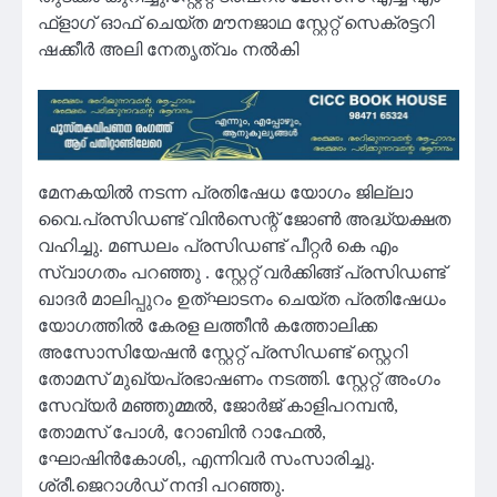
ഫ്ളാഗ് ഓഫ് ചെയ്ത മൗനജാഥ സ്റ്റേറ്റ് സെക്രട്ടറി
ഷക്കീർ അലി നേതൃത്വം നൽകി
മേനകയിൽ നടന്ന പ്രതിഷേധ യോഗം ജില്ലാ
വൈ.പ്രസിഡണ്ട് വിൻസെന്റ് ജോൺ അദ്ധ്യക്ഷത
വഹിച്ചു. മണ്ഡലം പ്രസിഡണ്ട് പീറ്റർ കെ എം
സ്വാഗതം പറഞ്ഞു . സ്റ്റേറ്റ് വർക്കിങ്ങ് പ്രസിഡണ്ട്
ഖാദർ മാലിപ്പുറം ഉത്ഘാടനം ചെയ്ത പ്രതിഷേധം
യോഗത്തിൽ കേരള ലത്തീൻ കത്തോലിക്ക
അസോസിയേഷൻ സ്റ്റേറ്റ് പ്രസിഡണ്ട് സ്റ്റെറി
തോമസ് മുഖ്യപ്രഭാഷണം നടത്തി. സ്റ്റേറ്റ് അംഗം
സേവ്യർ മഞ്ഞുമ്മൽ, ജോർജ് കാളിപറമ്പൻ,
തോമസ് പോൾ, റോബിൻ റാഫേൽ,
ഘോഷിൻകോശി,, എന്നിവർ സംസാരിച്ചു.
ശ്രീ.ജെറാൾഡ് നന്ദി പറഞ്ഞു.