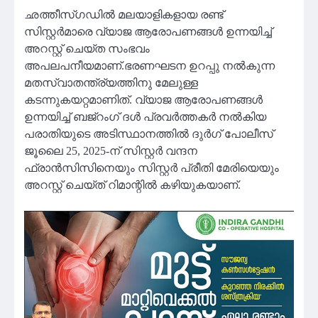
ഛത്തീസ്ഗഡിൽ മലയാളികളായ രണ്ട്
സിസ്റ്റർമാരെ വ്യാജ ആരോപണങ്ങൾ ഉന്നയിച്ച്
അറസ്റ്റ് ചെയ്ത സംഭവം
അപലപനീയമാണ്.ഭരണഘടന ഉറപ്പു നൽകുന്ന
മതസ്വാതന്ത്ര്യത്തിനു മേലുള്ള
കടന്നുകയറ്റമാണിത്. വ്യാജ ആരോപണങ്ങൾ
ഉന്നയിച്ച് ബജ്‌റംഗ് ദൾ പ്രവർത്തകർ നൽകിയ
പരാതിയുടെ അടിസ്ഥാനത്തിൽ ദുർഗ് പോലീസ്
ജൂലൈ 25, 2025-ന് സിസ്റ്റർ വന്ദന
ഫ്രാൻസിസിനെയും സിസ്റ്റർ പ്രീതി മേരിയെയും
അറസ്റ്റ് ചെയ്ത് റിമാന്റിൽ കഴിയുകയാണ്.