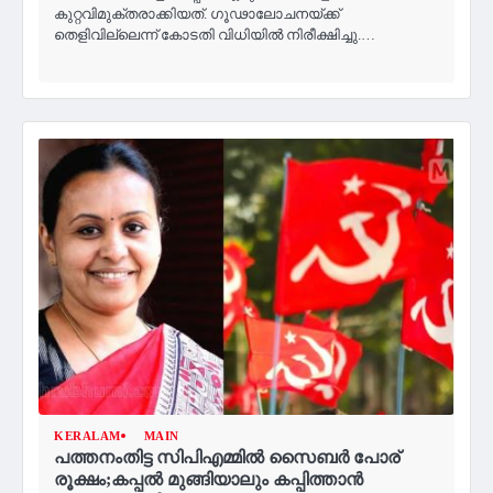
കുറ്റവിമുക്തരാക്കിയത്. ഗൂഢാലോചനയ്ക്ക്
തെളിവില്ലെന്ന് കോടതി വിധിയില്‍ നിരീക്ഷിച്ചു.…
KERALAM
MAIN
പത്തനംതിട്ട സിപിഎമ്മില്‍ സൈബർ പോര്
രൂക്ഷം;കപ്പൽ മുങ്ങിയാലും കപ്പിത്താൻ