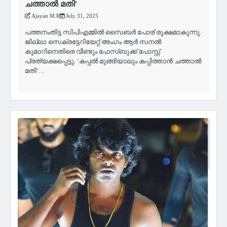
ചത്താൽ മതി’
Ajayan M.R
July 31, 2025
പത്തനംതിട്ട സിപിഎമ്മില്‍ സൈബർ പോര് രൂക്ഷമാകുന്നു.
ജില്ലാ സെക്രട്ടേറിയേറ്റ് അംഗം ആർ സനൽ
കുമാറിനെതിരെ വീണ്ടും ഫേസ്ബുക്ക് പോസ്റ്റ്
പ്രത്യക്ഷപ്പെട്ടു. ‘കപ്പൽ മുങ്ങിയാലും കപ്പിത്താൻ ചത്താൽ
മതി’…