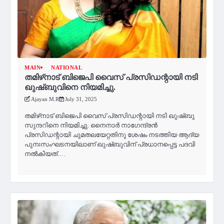
MAIN
NATIONAL
തമിഴ്‌നാട് ബിജെപി വൈസ് പ്രസി‍ഡന്റായി നടി
ഖുഷ്ബുവിനെ നിയമിച്ചു.
Ajayan M.R
July 31, 2025
തമിഴ്‌നാട് ബിജെപി വൈസ് പ്രസി‍ഡന്റായി നടി ഖുഷ്ബു
സുന്ദറിനെ നിയമിച്ചു. നൈനാർ നാഗേന്ദ്രൻ
പ്രസിഡന്റായി ചുമതലയേറ്റതിനു ശേഷം നടത്തിയ ആദ്യ
പുനഃസംഘടനയിലാണ് ഖുഷ്ബുവിന് പ്രധാനപ്പെട്ട പദവി
നൽകിയത്.…