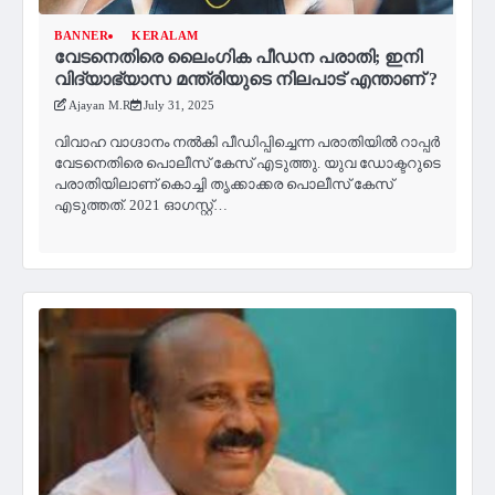
BANNER
KERALAM
വേടനെതിരെ ലൈംഗിക പീഡന പരാതി; ഇനി
വിദ്യാഭ്യാസ മന്ത്രിയുടെ നിലപാട് എന്താണ് ?
Ajayan M.R
July 31, 2025
വിവാഹ വാഗ്ദാനം നല്‍കി പീഡിപ്പിച്ചെന്ന പരാതിയില്‍ റാപ്പര്‍
വേടനെതിരെ പൊലീസ് കേസ് എടുത്തു. യുവ ഡോക്ടറുടെ
പരാതിയിലാണ് കൊച്ചി തൃക്കാക്കര പൊലീസ് കേസ്
എടുത്തത്. 2021 ഓഗസ്റ്റ്…