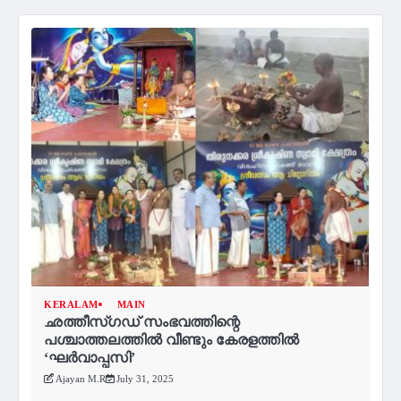
KERALAM
MAIN
ഛത്തീസ്‌ഗഡ്‌ സംഭവത്തിന്റെ
പശ്ചാത്തലത്തിൽ വീണ്ടും കേരളത്തിൽ
‘ഘര്‍വാപ്പസി’
Ajayan M.R
July 31, 2025