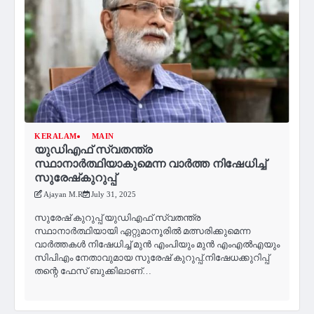
KERALAM
MAIN
യുഡിഎഫ് സ്വതന്ത്ര
സ്ഥാനാർത്ഥിയാകുമെന്ന വാർത്ത നിഷേധിച്ച്
സുരേഷ്‌കുറുപ്പ്
Ajayan M.R
July 31, 2025
സുരേഷ് കുറുപ്പ് യുഡിഎഫ് സ്വതന്ത്ര
സ്ഥാനാർത്ഥിയായി ഏറ്റുമാനൂരിൽ മത്സരിക്കുമെന്ന
വാർത്തകൾ നിഷേധിച്ച് മുൻ എംപിയും മുൻ എംഎൽഎയും
സിപിഎം നേതാവുമായ സുരേഷ് കുറുപ്പ്.നിഷേധക്കുറിപ്പ്
തന്റെ ഫേസ് ബുക്കിലാണ്…