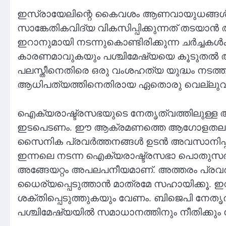
ഇസ്രായേലിന്റെ കൈവശം ആണവായുധങ്ങൾ ഉണ
സാങ്കേതികവിദ്യ വികസിപ്പിക്കുന്നത് തടയാ
ഇറാനുമായി നടന്നുകൊണ്ടിരിക്കുന്ന ചർച്ച
കാരണമാവുകയും പശ്ചിമേഷ്യയെ കൂടുതൽ ആഴത
പലസ്തീനെതിരെ ഒരു വംശഹത്യ യുദ്ധം നട
ആധിപത്യത്തിനെതിരായ ഏതൊരു വെല്ലുവിളിയ
ഐക്യരാഷ്ട്രസഭയുടെ നേതൃത്വത്തിലുള്ള അ
ഇടപെടണം. ഈ ആക്രമണത്തെ ആഗോളതലത്തിൽ 
സൈനിക പ്രവർത്തനങ്ങൾ ഉടൻ അവസാനിപ്പിക്
ഇന്നലെ നടന്ന ഐക്യരാഷ്ട്രസഭാ പൊതുസഭയിൽ പല
അങ്ങേയറ്റം അപലപനീയമാണ്. അത്തരം പ്ര
ധൈര്യപ്പെടുത്താൻ മാത്രമേ സഹായിക്കൂ. ഇറ
ശക്തിപ്പെടുത്തുകയും വേണം. ബിജെപി നേതൃത
പശ്ചിമേഷ്യയിൽ സമാധാനത്തിനും നീതിക്കും 