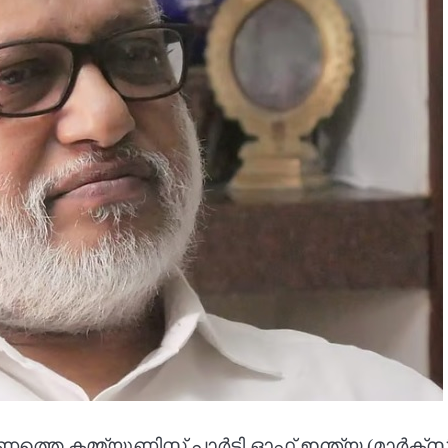
കമ്മ്യൂണിസ്റ്റ് പാർട്ടി ഓഫ് ഇന്ത്യ (മാർക്സി