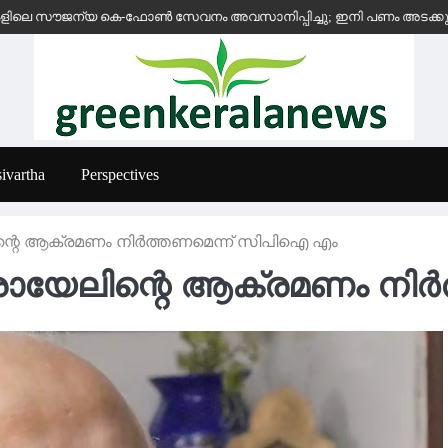
 സൗജന്യ കെ-ഫോൺ സേവനം അവസാനിപ്പിച്ചു; ഇനി പണം അടക്കുന്ന സ്ഥാപന
ivartha
Perspectives
്റെ ആക്രമണം നിർത്തണമെന്ന് സിപിഐ എം
ായേലിന്റെ ആക്രമണം നിർ