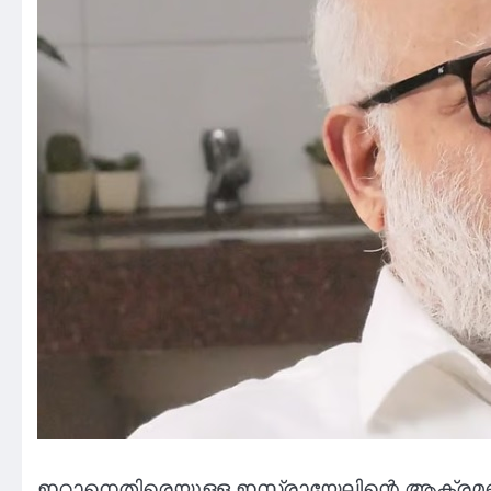
ഇറാനെതിരെയുള്ള ഇസ്രായേലിന്റെ ആക്രമണത്തെ 