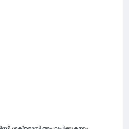
സ്റ്റ്) ശക്തമായി അപലപിക്കുകയും