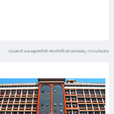
വടക്കൻ കേരളത്തിൽ അതിതീവ്ര മഴയ്ക്കു സാധ്യത