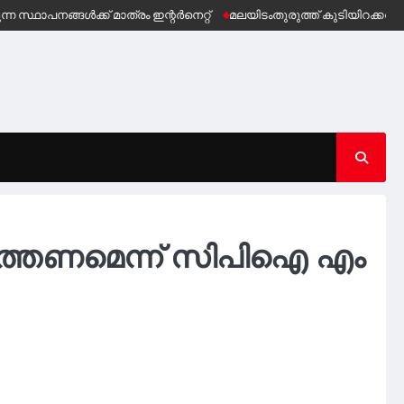
ങ്ങൾക്ക് മാത്രം ഇന്റർനെറ്റ്
മലയിടംതുരുത്ത് കുടിയിറക്കൽ ഭീഷണി
ത്തണമെന്ന് സിപിഐ എം