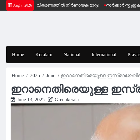
Skip
ഷേമ പെൻഷൻ വിതരണത്തിൽ നിർണായക മാറ്റം!
സർക്കാർ സ്കൂളുകളിലെ
Aug 7, 2026
to
content
Home
Keralam
National
International
Pravas
Home
2025
June
ഇറാനെതിരെയുള്ള ഇസ്രായേലിന
ഇറാനെതിരെയുള്ള ഇസ്ര
June 13, 2025
Greenkerala