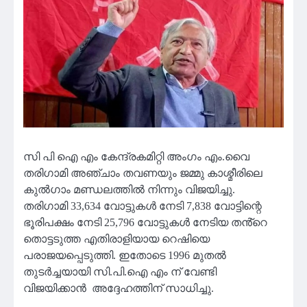
സി പി ഐ എം കേന്ദ്രകമിറ്റി അംഗം എം.വൈ
തരിഗാമി അഞ്ചാം തവണയും ജമ്മു കാശ്മീരിലെ
കുൽഗാം മണ്ഡലത്തിൽ നിന്നും വിജയിച്ചു.
തരിഗാമി 33,634 വോട്ടുകൾ നേടി 7,838 വോട്ടിന്റെ
ഭൂരിപക്ഷം നേടി 25,796 വോട്ടുകൾ നേടിയ തൻ്റെ
തൊട്ടടുത്ത എതിരാളിയായ റെഷിയെ
പരാജയപ്പെടുത്തി. ഇതോടെ 1996 മുതൽ
തുടർച്ചയായി സി.പി.ഐ എം ന് വേണ്ടി
വിജയിക്കാൻ അദ്ദേഹത്തിന് സാധിച്ചു.