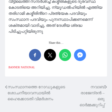
വീട്ടിലെത്തി സന്ദർശിച്ച് കശ്മീരികളുടെ ദുരവസ്ഥ
കോടതിയെ അറിയിച്ചു. ന്യൂഡൽഹിയിൽ എത്തിയ
തരിഗാമി കശ്മീരിൻ്റെ പ്രത്യേക പദവിയും
സംസ്ഥാന പദവിയും പുനഃസ്ഥാപിക്കണമെന്ന്
ശക്തമായി വാദിച്ചു, അത് ദേശീയ ശ്രദ്ധ
പിടിച്ചുപറ്റിയിരുന്നു
Share this…
BANNER
NATIONAL
സംസ്ഥാനത്തെ റോഡുകളുടെ
നവാബ്
Post
ശോചനീയാവസ്ഥയിൽ
രാജേന്ദ്രൻ –
navigation
ഹൈക്കോടതി വിമർശനം
ഒരു
ഓർമ്മക്കുറിപ്പ്