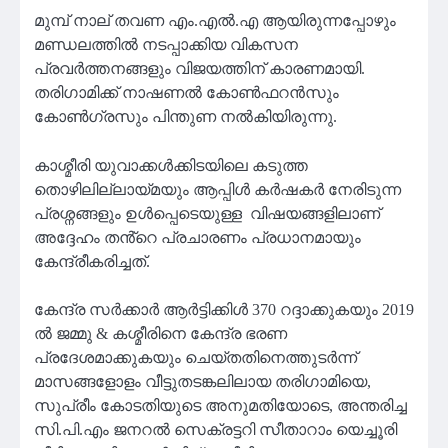
മുമ്പ് നാല് തവണ എം.എൽ.എ ആയിരുന്നപ്പോഴും
മണ്ഡലത്തിൽ നടപ്പാക്കിയ വികസന
പ്രവർത്തനങ്ങളും വിജയത്തിന് കാരണമായി.
തരിഗാമിക്ക് നാഷണൽ കോൺഫറൻസും
കോൺഗ്രസും പിന്തുണ നൽകിയിരുന്നു.
കാശ്മീരി യുവാക്കൾക്കിടയിലെ കടുത്ത
തൊഴിലില്ലായ്മയും ആപ്പിൾ കർഷകർ നേരിടുന്ന
പ്രശ്നങ്ങളും ഉൾപ്പെടെയുള്ള വിഷയങ്ങളിലാണ്
അദ്ദേഹം തൻ്റെ പ്രചാരണം പ്രധാനമായും
കേന്ദ്രീകരിച്ചത്.
കേന്ദ്ര സർക്കാർ ആർട്ടിക്കിൾ 370 റദ്ദാക്കുകയും 2019
ൽ ജമ്മു & കശ്മീരിനെ കേന്ദ്ര ഭരണ
പ്രദേശമാക്കുകയും ചെയ്തതിനെത്തുടർന്ന്
മാസങ്ങളോളം വീട്ടുതടങ്കലിലായ തരിഗാമിയെ,
സുപ്രീം കോടതിയുടെ അനുമതിയോടെ, അന്തരിച്ച
സി.പി.എം ജനറൽ സെക്രട്ടറി സീതാറാം യെച്ചൂരി