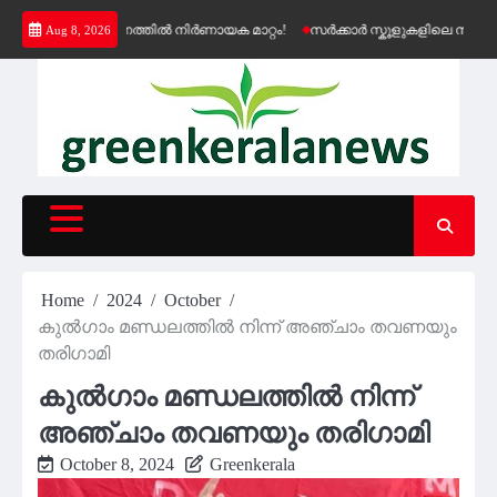
Skip
പെൻഷൻ വിതരണത്തിൽ നിർണായക മാറ്റം!
സർക്കാർ സ്കൂളുകളിലെ സൗജന്യ ക
Aug 8, 2026
to
content
Home
2024
October
കുൽഗാം മണ്ഡലത്തിൽ നിന്ന് അഞ്ചാം തവണയും
തരിഗാമി
കുൽഗാം മണ്ഡലത്തിൽ നിന്ന്
അഞ്ചാം തവണയും തരിഗാമി
October 8, 2024
Greenkerala