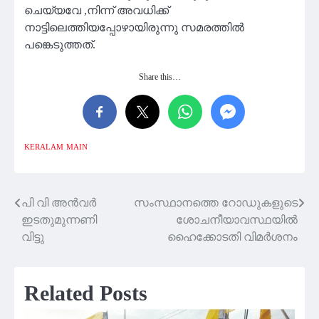
ചെയ്യവേ ,നിന്ന് അവധിക്ക്
നാട്ടിലെത്തിയപ്പോഴായിരുന്നു സമരത്തില്‍
പങ്കെടുത്തത്.
Share this…
KERALAM
MAIN
പി വി അൻവർ
സംസ്ഥാനത്തെ റോഡുകളുടെ
Post
ഇടതുമുന്നണി
ശോചനീയാവസ്ഥയിൽ
navigation
വിട്ടു
ഹൈക്കോടതി വിമർശനം
Related Posts