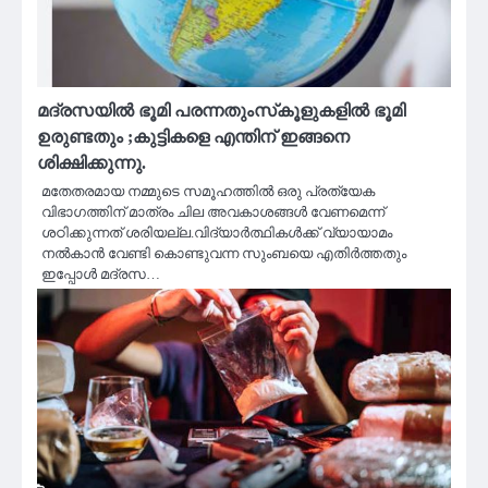
മദ്രസയിൽ ഭൂമി പരന്നതുംസ്‌കൂളുകളിൽ ഭൂമി
ഉരുണ്ടതും ;കുട്ടികളെ എന്തിന് ഇങ്ങനെ
ശിക്ഷിക്കുന്നു.
മതേതരമായ നമ്മുടെ സമൂഹത്തിൽ ഒരു പ്രത്യേക
വിഭാഗത്തിന് മാത്രം ചില അവകാശങ്ങൾ വേണമെന്ന്
ശഠിക്കുന്നത് ശരിയല്ല.വിദ്യാർത്ഥികൾക്ക് വ്യായാമം
നൽകാൻ വേണ്ടി കൊണ്ടുവന്ന സുംബയെ എതിർത്തതും
ഇപ്പോൾ മദ്രസ…