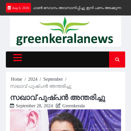
Skip
സൗജന്യ കെ-ഫോൺ സേവനം അവസാനിപ്പിച്ചു; ഇനി പണം അടക്കുന്ന സ്ഥാപനങ്ങൾക്
Aug 6, 2026
to
content
Home
2024
September
സഖാവ് പുഷ്പന്‍ അന്തരിച്ചു
സഖാവ് പുഷ്പന്‍ അന്തരിച്ചു
September 28, 2024
Greenkerala